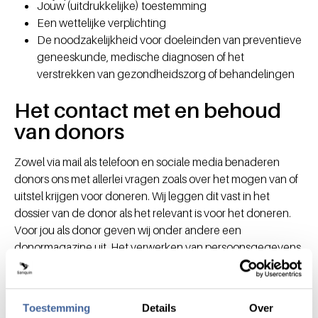
Jouw (uitdrukkelijke) toestemming
Een wettelijke verplichting
De noodzakelijkheid voor doeleinden van preventieve
geneeskunde, medische diagnosen of het
verstrekken van gezondheidszorg of behandelingen
Het contact met en behoud
van donors
Zowel via mail als telefoon en sociale media benaderen
donors ons met allerlei vragen zoals over het mogen van of
uitstel krijgen voor doneren. Wij leggen dit vast in het
dossier van de donor als het relevant is voor het doneren.
Voor jou als donor geven wij onder andere een
donormagazine uit. Het verwerken van persoonsgegevens
voor dit doeleind doen wij op basis van:
Jouw (uitdrukkelijke) toestemming
Een wettelijke verplichting
Toestemming
Details
Over
Gerechtvaardigd belang Sanquin