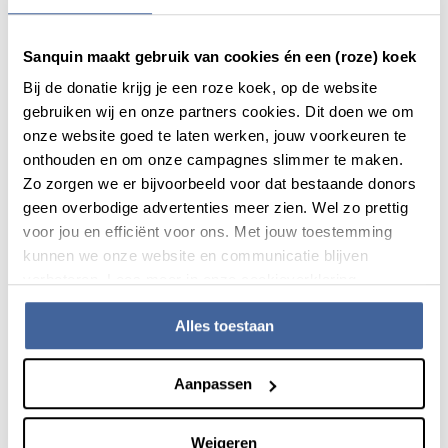
Gerechtvaardigd belang Sanquin: wij gebruiken jouw
Sanquin maakt gebruik van cookies én een (roze) koek
persoonsgegevens om jou ons donormagazine te sturen.
Bij de donatie krijg je een roze koek, op de website
De registratie en het melden
gebruiken wij en onze partners cookies. Dit doen we om
van (positieve) uitslagen,
onze website goed te laten werken, jouw voorkeuren te
bijwerkingen en voorvallen
onthouden en om onze campagnes slimmer te maken.
Zo zorgen we er bijvoorbeeld voor dat bestaande donors
Bij een positieve uitslag (zoals bijv. hepatitis C) zijn wij
geen overbodige advertenties meer zien. Wel zo prettig
verplicht hier melding van te maken, onder andere bij de
voor jou en efficiënt voor ons. Met jouw toestemming
IGJ en GGD. Alleen met toestemming van jou als donor
kunnen we onze website en communicatie blijven
geven we dit ook door aan jouw huisarts.
verbeteren. Lees meer in onze cookieverklaring.
Ook lopen in sommige gevallen dingen anders dan
verwacht. Bij een voorval, klacht of bijwerking registreren
Alles toestaan
wij dit om het zo goed mogelijk af te handelen en moeten
wij dit in bepaalde gevallen melden bij de IGJ. Het
Aanpassen
verwerken van persoonsgegevens voor deze doeleinden
doen wij op basis van:
Jouw (uitdrukkelijke) toestemming
Weigeren