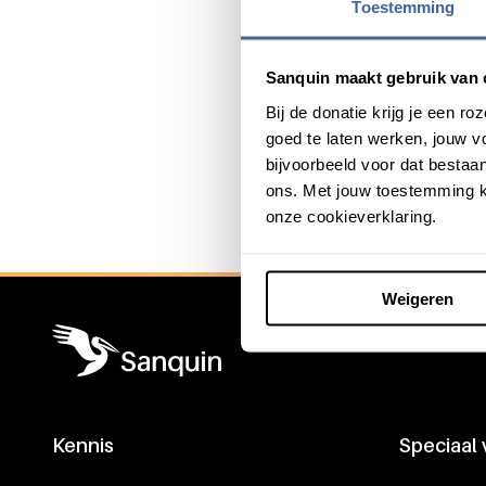
Meld je aan
Toestemming
Wil jij je afmelden voor on
Sanquin maakt gebruik van 
Bij de donatie krijg je een 
goed te laten werken, jouw 
bijvoorbeeld voor dat bestaan
ons. Met jouw toestemming k
Algemene informatie
onze cookieverklaring.
Weigeren
Kennis
Speciaal
Footer navigatie