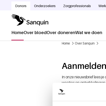
Overslaan en naar de inhoud gaan
Donors
Onderzoekers
Zorgprofessionals
Werk
Doelgroepnavigatie
Home
Over bloed
Over doneren
Wat we doen
Hoofdnavigatie
Home
Over Sanquin
Kruimelpad
Aanmelden 
In onze nieuwsbrief lees je
weetjes en ontwikkelingen 
campagnes en uitnodigingen
Meld je dan nu aan!