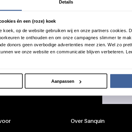
Details
ze nieuwsbrief? Dit kan via de afmeldbutton onderaan onze mails.
cookies én een (roze) koek
roze koek, op de website gebruiken wij en onze partners cookies.
voorkeuren te onthouden en om onze campagnes slimmer te mak
de donors geen overbodige advertenties meer zien. Wel zo pretti
unnen we onze website en communicatie blijven verbeteren. Le
Het zit
Het zit ook 
Aanpassen
Word d
 voor
Over Sanquin