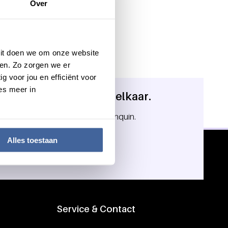
Over
 Dit doen we om onze website
en. Zo zorgen we er
g voor jou en efficiënt voor
es meer in
 in ons bloed. Geef om elkaar.
in jou. Meld je aan als donor bij Sanquin.
Alles toestaan
onor
Service & Contact