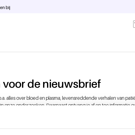
en bij
voor de nieuwsbrief
 o.a. alles over bloed en plasma, levensreddende verhalen van patië
in onze onderzoeken. Daarnaast ontvang je af en toe informatie o
 voor speciale donorevents. Zo blijf je goed op de hoogte. Ben