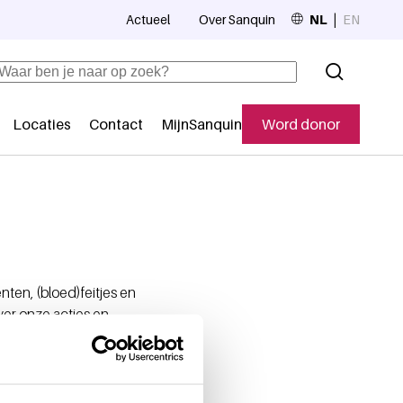
Actueel
Over Sanquin
NL
EN
Top navigation
Zoeken
Locaties
Contact
MijnSanquin
Word donor
Secundaire navigatie
nten, (bloed)feitjes en
ver onze acties en
 je nog niet geabonneerd?