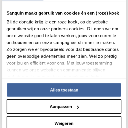
is afhankelijk van onze relatie met jou. Per doel, kanaal en
afdeling zie je wat je rechten zijn, wie toegang heeft tot je
Sanquin maakt gebruik van cookies én een (roze) koek
data en hoe lang we je gegevens bewaren. Bekijk
Bij de donatie krijg je een roze koek, op de website
hieronder de privacyverklaringen per afdeling.
gebruiken wij en onze partners cookies. Dit doen we om
onze website goed te laten werken, jouw voorkeuren te
onthouden en om onze campagnes slimmer te maken.
Zo zorgen we er bijvoorbeeld voor dat bestaande donors
Privacyverklaring per
geen overbodige advertenties meer zien. Wel zo prettig
afdeling
voor jou en efficiënt voor ons. Met jouw toestemming
kunnen we onze website en communicatie blijven
verbeteren. Lees meer in onze cookieverklaring.
Alles toestaan
Privacyverklaring -
Bloedproducten
Aanpassen
Lees meer
Weigeren