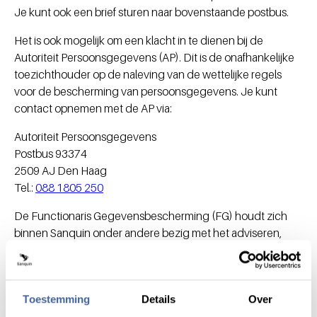
Je kunt ook een brief sturen naar bovenstaande postbus.
Het is ook mogelijk om een klacht in te dienen bij de
Autoriteit Persoonsgegevens (AP). Dit is de onafhankelijke
toezichthouder op de naleving van de wettelijke regels
voor de bescherming van persoonsgegevens. Je kunt
contact opnemen met de AP via:
Autoriteit Persoonsgegevens
Postbus 93374
2509 AJ Den Haag
Tel.:
088 1805 250
De Functionaris Gegevensbescherming (FG) houdt zich
binnen Sanquin onder andere bezig met het adviseren,
informeren en toezien op de naleving van de bescherming
van persoonsgegevens binnen Sanquin. Contact opnemen
kan via
dpo@sanquin.nl
.
Toestemming
Details
Over
Welke gegevens we vragen en waarvoor we ze gebruiken