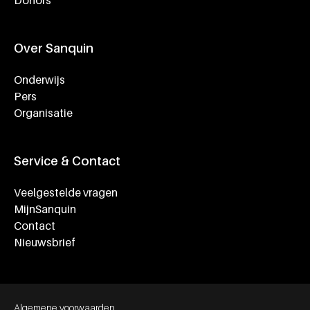
Donors
Over Sanquin
Onderwijs
Pers
Organisatie
Service & Contact
Veelgestelde vragen
MijnSanquin
Contact
Nieuwsbrief
Footer bottom navigation
Algemene voorwaarden