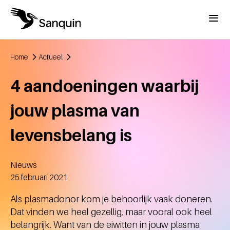
Overslaan en naar de inhoud gaan
Menu
Home
Actueel
Kruimelpad
4 aandoeningen waarbij
jouw plasma van
levensbelang is
Nieuws
Aangemaakt
25 februari 2021
Als plasmadonor kom je behoorlijk vaak doneren.
Dat vinden we heel gezellig, maar vooral ook heel
belangrijk. Want van de eiwitten in jouw plasma