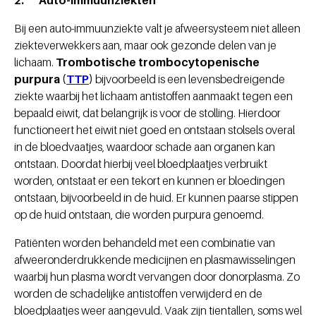
2. Auto-immuunziekten
Bij een auto-immuunziekte valt je afweersysteem niet alleen
ziekteverwekkers aan, maar ook gezonde delen van je
lichaam.
Trombotische trombocytopenische
purpura (
TTP
)
bijvoorbeeld is een levensbedreigende
ziekte waarbij het lichaam antistoffen aanmaakt tegen een
bepaald eiwit, dat belangrijk is voor de stolling. Hierdoor
functioneert het eiwit niet goed en ontstaan stolsels overal
in de bloedvaatjes, waardoor schade aan organen kan
ontstaan. Doordat hierbij veel bloedplaatjes verbruikt
worden, ontstaat er een tekort en kunnen er bloedingen
ontstaan, bijvoorbeeld in de huid. Er kunnen paarse stippen
op de huid ontstaan, die worden purpura genoemd.
Patiënten worden behandeld met een combinatie van
afweeronderdrukkende medicijnen en plasmawisselingen
waarbij hun plasma wordt vervangen door donorplasma. Zo
worden de schadelijke antistoffen verwijderd en de
bloedplaatjes weer aangevuld. Vaak zijn tientallen, soms wel