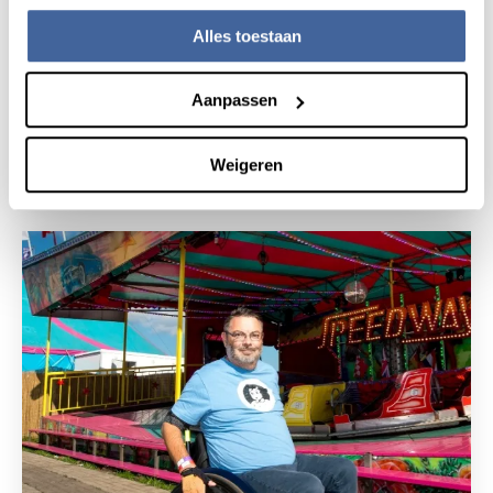
Alles toestaan
Patiëntverhaal
7 oktober 2025
Aanpassen
“Ik kon opeens weer meedoen
met de gymles!”
Weigeren
lees patiëntverhaal
over “ik kon opeens weer meedoen 