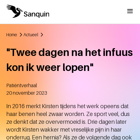
Overslaan en naar de inhoud gaan
Menu
Home
Actueel
Kruimelpad
"Twee dagen na het infuus
kon ik weer lopen"
Patiëntverhaal
Aangemaakt
20 november 2023
In 2016 merkt Kirsten tijdens het werk opeens dat
haar benen heel zwaar worden. Ze sport veel, dus
ze denkt dat ze oververmoeid is. Drie dagen later
wordt Kirsten wakker met vreselijke pijn in haar
onderrug. Een hernia? Als ze de volgende dag ook