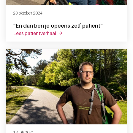
23 oktober 2024
“En dan ben je opeens zelf patiënt”
lees patiëntverhaal
over “en dan ben je opeens zelf pat
13 juli 2021