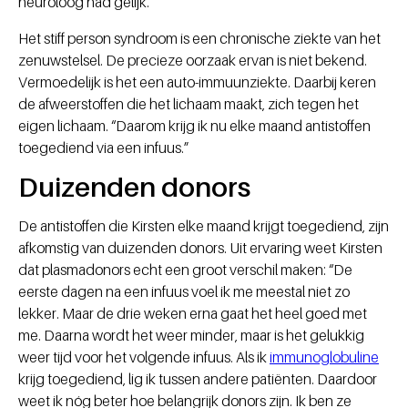
neuroloog had gelijk.”
Het stiff person syndroom is een chronische ziekte van het
zenuwstelsel. De precieze oorzaak ervan is niet bekend.
Vermoedelijk is het een auto-immuunziekte. Daarbij keren
de afweerstoffen die het lichaam maakt, zich tegen het
eigen lichaam. “Daarom krijg ik nu elke maand antistoffen
toegediend via een infuus.”
Duizenden donors
De antistoffen die Kirsten elke maand krijgt toegediend, zijn
afkomstig van duizenden donors. Uit ervaring weet Kirsten
dat plasmadonors echt een groot verschil maken: “De
eerste dagen na een infuus voel ik me meestal niet zo
lekker. Maar de drie weken erna gaat het heel goed met
me. Daarna wordt het weer minder, maar is het gelukkig
weer tijd voor het volgende infuus. Als ik
immunoglobuline
krijg toegediend, lig ik tussen andere patiënten. Daardoor
weet ik nóg beter hoe belangrijk donors zijn. Ik ben ze