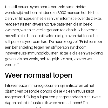
Het stiff person syndroom is een zeldzame ziekte:
wereldwijd hebben minder dan 8000 mensen het. Na het
zien van filmpjes en het lezen van informatie over de ziekte,
reageert Kirsten afwerend: “De patiënten die in beeld
kwamen, waren er veel erger aan toe dan ik. Ik herkende
mezelf niet in hen, dus ik wilde niet geloven dat ik ook het
stiff person syndroom had. De neuroloog zei: ‘Er is hier maar
één behandeling tegen het stiff person syndroom:
intraveneuze immunoglobulinen. Ik ga je die een week lang
geven. Als het werkt, heb ik gelijk. Zo niet, zoeken we
verder.’”
Weer normaal lopen
Intraveneuze immunoglobulinen zijn antistoffen uit het
plasma van gezonde donors, die je via een infuus krijgt
toegediend. “Ik lag al bijna een jaar grotendeels plat. Twee
dagen na het infuus kon ik weer normaal lopen! De