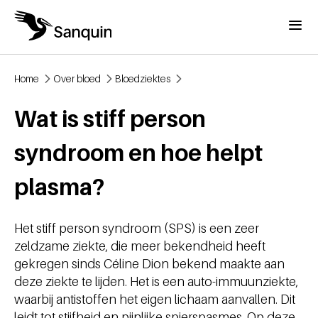
Overslaan en naar de inhoud gaan
Menu
Home
Over bloed
Bloedziektes
Kruimelpad
Wat is stiff person
syndroom en hoe helpt
plasma?
Het stiff person syndroom (SPS) is een zeer
zeldzame ziekte, die meer bekendheid heeft
gekregen sinds Céline Dion bekend maakte aan
deze ziekte te lijden. Het is een auto-immuunziekte,
waarbij antistoffen het eigen lichaam aanvallen. Dit
leidt tot stijfheid en pijnlijke spierspasmes. Op deze