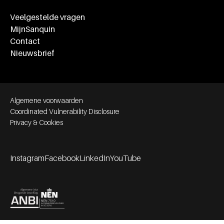
Veelgestelde vragen
MijnSanquin
Contact
Nieuwsbrief
Footer bottom navigation
Algemene voorwaarden
Coordinated Vulnerability Disclosure
Privacy & Cookies
Instagram
Facebook
LinkedIn
YouTube
Footer socials
Partners