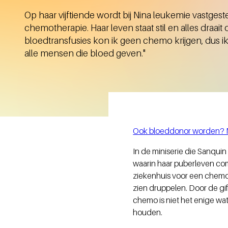
Op haar vijftiende wordt bij Nina leukemie vastgestel
chemotherapie. Haar leven staat stil en alles draa
bloedtransfusies kon ik geen chemo krijgen, dus 
alle mensen die bloed geven."
Ook bloeddonor worden? Me
In de miniserie die Sanquin
waarin haar puberleven co
ziekenhuis voor een chemok
zien druppelen. Door de gif
chemo is niet het enige wa
houden.