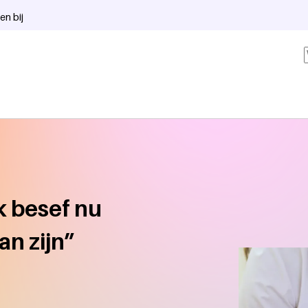
en bij
k besef nu
an zijn”