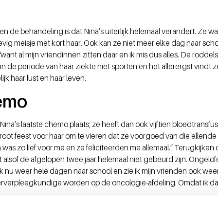
en de behandeling is dat Nina’s uiterlijk helemaal verandert. Ze w
vig meisje met kort haar. Ook kan ze niet meer elke dag naar schoo
want al mijn vriendinnen zitten daar en ik mis dus alles. De roddels
in de periode van haar ziekte niet sporten en het allerergst vindt 
ijk haar lust en haar leven.
hemo
ina’s laatste chemo plaats; ze heeft dan ook vijftien bloedtransfu
ot feest voor haar om te vieren dat ze voorgoed van die ellende a
as zo lief voor me en ze feliciteerden me allemaal.” Terugkijken 
net alsof de afgelopen twee jaar helemaal niet gebeurd zijn. Ongelofel
nu weer hele dagen naar school en zie ik mijn vrienden ook weer. 
rverpleegkundige worden op de oncologie-afdeling. Omdat ik dat