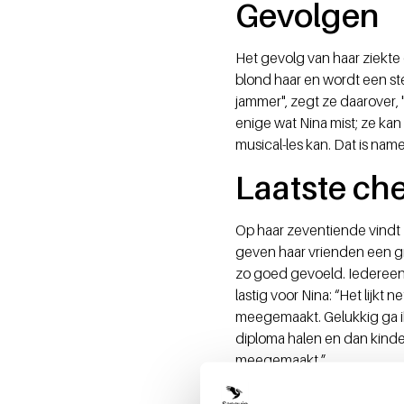
Gevolgen
Het gevolg van haar ziekte 
blond haar en wordt een ste
jammer", zegt ze daarover, "
enige wat Nina mist; ze kan 
musical-les kan. Dat is namel
Laatste c
Op haar zeventiende vindt N
geven haar vrienden een gro
zo goed gevoeld. Iedereen w
lastig voor Nina: “Het lijkt 
meegemaakt. Gelukkig ga ik 
diploma halen en dan kinde
meegemaakt.”
Dankbaar