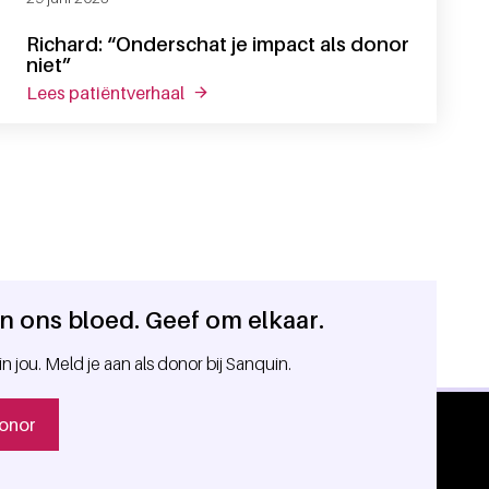
Richard: “Onderschat je impact als donor
niet”
lees patiëntverhaal
over richard: “onderschat je impact als
 in ons bloed. Geef om elkaar.
in jou. Meld je aan als donor bij Sanquin.
onor