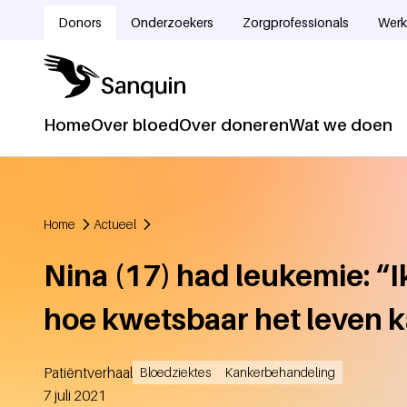
Overslaan en naar de inhoud gaan
Donors
Onderzoekers
Zorgprofessionals
Werk
Doelgroepnavigatie
Home
Over bloed
Over doneren
Wat we doen
Hoofdnavigatie
Home
Actueel
Kruimelpad
Nina (17) had leukemie: “I
hoe kwetsbaar het leven k
Patiëntverhaal
Bloedziektes
Kankerbehandeling
Aangemaakt
7 juli 2021