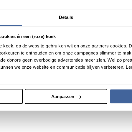
nderd. “Ik besef nu hoe kwetsbaar het leven kan zijn. Je kunt in é
Details
jn met wat je hebt. Ik ben heel dankbaar voor alle mensen die blo
upt nog was geweest.”
cookies én een (roze) koek
f lees meer
ervaringen van anderen
met leukemie op kanker.nl.
roze koek, op de website gebruiken wij en onze partners cookies.
deoreeks over Nina!
voorkeuren te onthouden en om onze campagnes slimmer te mak
de donors geen overbodige advertenties meer zien. Wel zo pretti
unnen we onze website en communicatie blijven verbeteren. Le
Aanpassen