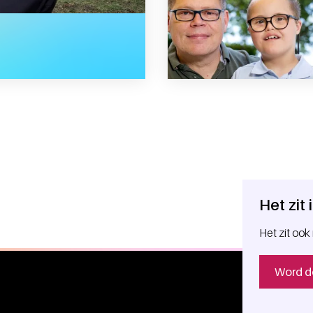
 graag persoonlijk ontmoeten”
Het zit
Het zit ook 
Word d