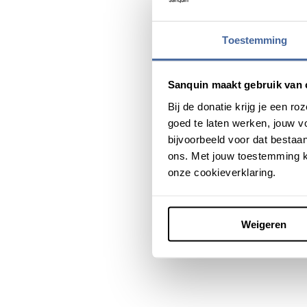
De leukemie heeft Nina vera
Toestemming
Daarom moet je echt blij zi
niet weten of ik er überha
Sanquin maakt gebruik van 
Lees meer over
leukemie
o
Bij de donatie krijg je een 
Bekijk hier de volledige vi
goed te laten werken, jouw 
bijvoorbeeld voor dat bestaan
ons. Met jouw toestemming k
onze cookieverklaring.
Deel dit bericht via:
Weigeren