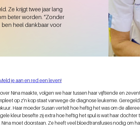
d. Ze krijgt twee jaar lang
it om beter worden. “Zonder
ik ben heel dankbaar voor
ld je aan en red een leven!
 over Nina maakte, volgen we haar tussen haar vijftiende en zeven
mpleet op z’n kop staat vanwege de diagnose leukemie. Geregeld
uur. Haar moeder Susan vertelt hoe heftig het was om de allere
gele kleur besefte zij extra hoe heftig het spul is wat haar docht
t Nina moet doorstaan. Ze heeft veel bloedtransfusies nodig om h