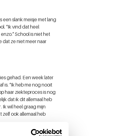
as een slank meisje met lang
l. “Ik vind dat heel
 enzo.” School is niet het
ze dat ze niet meer naar
sies gehad. Een week later
f is. “Ik heb me nog nooit
op haar ziekteproces is nog
ijk dat ik dit allemaal heb
Ik wil heel graag mijn
 zelf ook allemaal heb