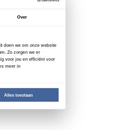
én klap doodziek zijn.
Over
ed geven. Zonder hen zou ik
 Dit doen we om onze website
en. Zo zorgen we er
g voor jou en efficiënt voor
es meer in
Alles toestaan