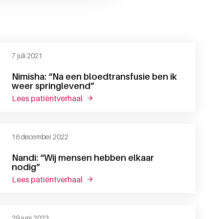
7 juli 2021
Nimisha: “Na een bloedtransfusie ben ik
weer springlevend”
lees patiëntverhaal
over nimisha: “na een bloedtransfusie 
16 december 2022
Nandi: “Wij mensen hebben elkaar
nodig”
lees patiëntverhaal
over nandi: “wij mensen hebben elkaar
29 juni 2023