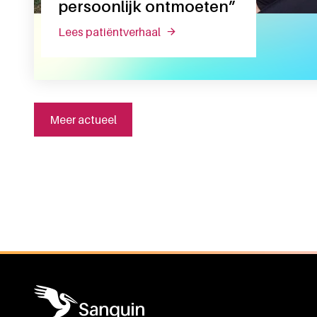
persoonlijk ontmoeten”
lees patiëntverhaal
over nina: “ik zou mijn donors
Meer actueel
Algemene informatie