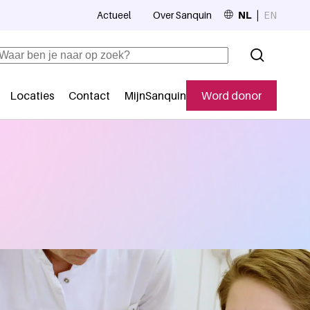
Actueel
Over Sanquin
NL
EN
Top navigation
Zoeken
Locaties
Contact
MijnSanquin
Word donor
Secundaire navigatie