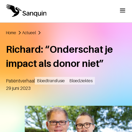
Overslaan en naar de inhoud gaan
Menu
Home
Actueel
Kruimelpad
Richard: “Onderschat je
impact als donor niet”
Patiëntverhaal
Bloedtransfusie
Bloedziektes
Aangemaakt
29 juni 2023