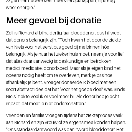
zagen hem iedere keer heel snel opknappen, hij kreeg
weer energie.”
Meer gevoel bij donatie
Zelf is Richard al bijna dertig jaar bloeddonor, dus hij weet
dat donors belangrijk zijn. “Toch kwam het door de ziekte
van Niels voor het eerst pas goed bij me binnen hóe
belangrijk. Als je naar het ziekenhuis moet, neem je voor lief
dat alles daar aanwezig is: deskundige en betrokken
medici, medicatie, donorbloed. Maar als je eigen kind het
opeens nodig heeft om te overleven, merk je pas hoe
afhankelijk je bent. Vroeger doneerde ik bloed met een
soort abstract idee dat het ‘voor het goede doel’ was. Sinds
Niels’ ziekte voel ik er veel meer bij. Als donor heb je echt
impact, dat moet je niet onderschatten.”
Vrienden en familie vroegen tijdens het ziekteproces vaak
aan Richard en zijn vrouw of ze ergens mee konden helpen.
“Ons standaardantwoord was dan: ‘Word bloeddonor!’ Het