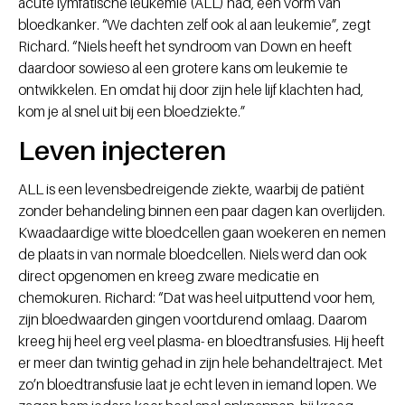
acute lymfatische leukemie (ALL) had, een vorm van
bloedkanker. “We dachten zelf ook al aan leukemie”, zegt
Richard. “Niels heeft het syndroom van Down en heeft
daardoor sowieso al een grotere kans om leukemie te
ontwikkelen. En omdat hij door zijn hele lijf klachten had,
kom je al snel uit bij een bloedziekte.”
Leven injecteren
ALL is een levensbedreigende ziekte, waarbij de patiënt
zonder behandeling binnen een paar dagen kan overlijden.
Kwaadaardige witte bloedcellen gaan woekeren en nemen
de plaats in van normale bloedcellen. Niels werd dan ook
direct opgenomen en kreeg zware medicatie en
chemokuren. Richard: “Dat was heel uitputtend voor hem,
zijn bloedwaarden gingen voortdurend omlaag. Daarom
kreeg hij heel erg veel plasma- en bloedtransfusies. Hij heeft
er meer dan twintig gehad in zijn hele behandeltraject. Met
zo’n bloedtransfusie laat je echt leven in iemand lopen. We