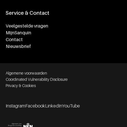
Service & Contact
Veelgestelde vragen
MijnSanquin
Contact
Nieuwsbrief
Footer bottom navigation
Algemene voorwaarden
Coordinated Vulnerability Disclosure
Privacy & Cookies
Instagram
Facebook
LinkedIn
YouTube
Footer socials