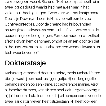
zware weg aan vooraf. Richard: “Het hele traject heeft ruim
twee jaar geduurd, waarbij hij al met al een jaar in het
ziekenhuis heeft gelegen. Twee keer was het kantje boord.
Door zijn Downsyndroom is Niels veel vatbaarder voor
luchtweginfecties. Door de chemo had hij bovendien
nauwelijks een afweersysteem. Hij heeft zes weken aan de
beademing op de ic gelegen. Eén keer hadden we zelfs al
afscheid van hem genomen, omdat de artsen dachten dat
hij het niet zou halen. Maar als door een wonder kwam hij er
tóch weer bovenop.”
Dokterstasje
Niels is erg veranderd door zijn ziekte, merkt Richard: “Vóór
die tijd was hij een heel rustig jongetje. Hij onderging alle
behandelingen op een kalme, accepterende manier. Alsof
hij besefte: dit moet, want ik ben heel ziek. Tegenwoordig is
hij juist enorm druk. Ik denk dat hij wil compenseren voor de
twee jaar dat zijn leven heeft stilgestaan. Hij heeft ook een