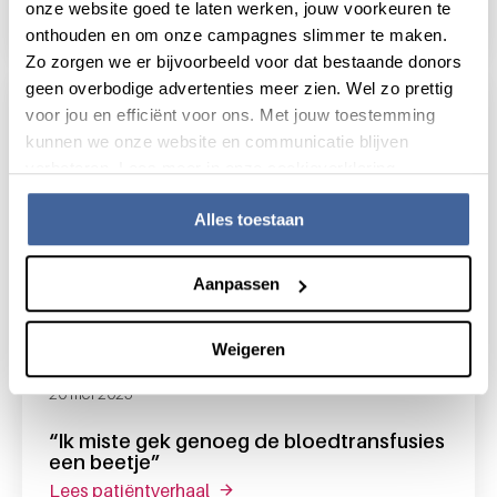
onze website goed te laten werken, jouw voorkeuren te
lees patiëntverhaal
over "bedankt, jullie zijn ware helden
onthouden en om onze campagnes slimmer te maken.
Zo zorgen we er bijvoorbeeld voor dat bestaande donors
geen overbodige advertenties meer zien. Wel zo prettig
voor jou en efficiënt voor ons. Met jouw toestemming
kunnen we onze website en communicatie blijven
verbeteren. Lees meer in onze cookieverklaring.
Alles toestaan
Aanpassen
Weigeren
20 mei 2025
“Ik miste gek genoeg de bloedtransfusies
een beetje”
lees patiëntverhaal
over “ik miste gek genoeg de bloed