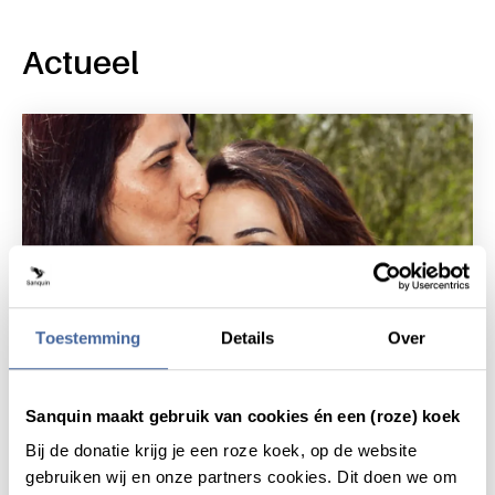
Actueel
Toestemming
Details
Over
Sanquin maakt gebruik van cookies én een (roze) koek
Patiëntverhaal
5 juli 2021
Bij de donatie krijg je een roze koek, op de website
"Bedankt, jullie zijn ware helden!"
gebruiken wij en onze partners cookies. Dit doen we om