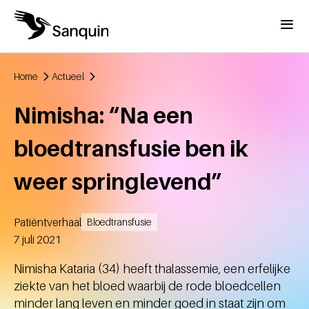
Overslaan en naar de inhoud gaan
Menu
Home
Actueel
Kruimelpad
Nimisha: “Na een
bloedtransfusie ben ik
weer springlevend”
Patiëntverhaal
Bloedtransfusie
Aangemaakt
7 juli 2021
Nimisha Kataria (34) heeft thalassemie, een erfelijke
ziekte van het bloed waarbij de rode bloedcellen
minder lang leven en minder goed in staat zijn om