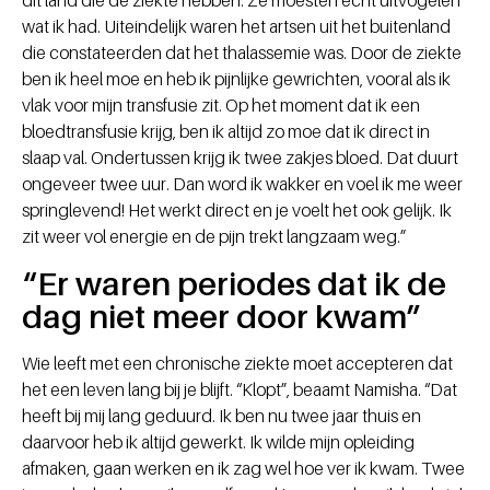
wat ik had. Uiteindelijk waren het artsen uit het buitenland
die constateerden dat het thalassemie was. Door de ziekte
ben ik heel moe en heb ik pijnlijke gewrichten, vooral als ik
vlak voor mijn transfusie zit. Op het moment dat ik een
bloedtransfusie krijg, ben ik altijd zo moe dat ik direct in
slaap val. Ondertussen krijg ik twee zakjes bloed. Dat duurt
ongeveer twee uur. Dan word ik wakker en voel ik me weer
springlevend! Het werkt direct en je voelt het ook gelijk. Ik
zit weer vol energie en de pijn trekt langzaam weg.”
“Er waren periodes dat ik de
dag niet meer door kwam”
Wie leeft met een chronische ziekte moet accepteren dat
het een leven lang bij je blijft. “Klopt”, beaamt Namisha. “Dat
heeft bij mij lang geduurd. Ik ben nu twee jaar thuis en
daarvoor heb ik altijd gewerkt. Ik wilde mijn opleiding
afmaken, gaan werken en ik zag wel hoe ver ik kwam. Twee