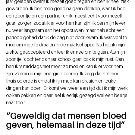
jaar geleden kwam ik mezelf goed tegen en ben ik heel ziek
geworden. Ik ben toen goed na gaan denken, want ik heb
een zoontje en een partner en ik moest echt voor mezelf
gaan zorgen zodat ik er voor hen kan zijn. Ik ben mijn leven
nu weer langzaam aan het opbouwen, maar heb echt een
periode gehad dat ik de dag niet door kwam. Ik was veel te
moe om mee te draaien in de maatschappij. Nu heb ik mijn
ziekte geaccepteerd en leer ik ermee om te gaan. Als mijn
zoontje ’s ochtends naar school gaat, pak ik mijn rust. Dan
ben ik ’s middags niet meer zo moe en kan ik er voor hem
zijn. Zo kan ik mijn energie doseren. Ik zorg dat het hier
thuis op orde is en dat ik fijn mee kan draaien en leuke
dingen kan doen. Er komt wel weer een tijd dat ik mijn werk
op kan pakken en daar leef ik eerlijk gezegd wel een beetje
naar toe.”
“Geweldig dat mensen bloed
geven, helemaal in deze tijd”