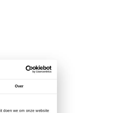
 nieuwe locatie waar
te om te laten zien wat je
een aparte functie voor,
ant ik vind het leuk om met
Over
n Sanquin. Helaas werd ik
rder prima naar mijn zin in
 Dit doen we om onze website