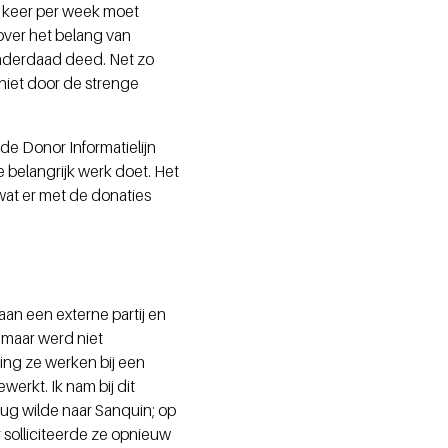
ie keer per week moet
 over het belang van
 inderdaad deed. Net zo
niet door de strenge
de Donor Informatielijn
 belangrijk werk doet. Het
wat er met de donaties
aan een externe partij en
 maar werd niet
ing ze werken bij een
erkt. Ik nam bij dit
erug wilde naar Sanquin; op
r solliciteerde ze opnieuw