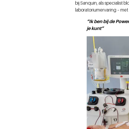
bij Sanquin, als specialist
laboratoriumervaring – me
“Ik ben bij de Powe
je kunt”