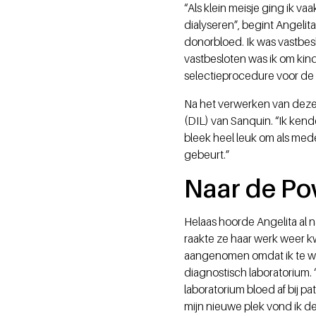
“Als klein meisje ging ik v
dialyseren”, begint Angelit
donorbloed. Ik was vastbes
vastbesloten was ik om kin
selectieprocedure voor de
Na het verwerken van deze t
(DIL) van Sanquin. “Ik kend
bleek heel leuk om als med
gebeurt.”
Naar de P
Helaas hoorde Angelita al n
raakte ze haar werk weer k
aangenomen omdat ik te wei
diagnostisch laboratorium.
laboratorium bloed af bij pa
mijn nieuwe plek vond ik de