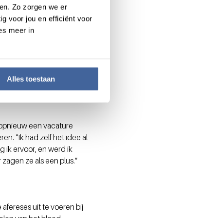
oen, laat je het me
en. Zo zorgen we er
g voor jou en efficiënt voor
es meer in
en om alle apparatuur op
heerder. “Daarbij zorg je
Alles toestaan
an medewerkers om met de
nzameling.” Bovendien deed
r opnieuw een vacature
en. “Ik had zelf het idee al
ng ik ervoor, en werd ik
zagen ze als een plus.”
fereses uit te voeren bij