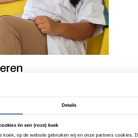
heren
 is dat het een beetje pionierswerk is”, zegt Angelita. “Het is een
mt. Ik ben daar enorm gegroeid in mijn werk, want je krijgt de ruim
ge locatie robots in gebruik die beheerd moeten worden. Daar is g
ij doen naast het dagelijks werk. ‘Ik doe het wel’, bood ik aan, w
Details
dien wilde ik graag wat meer uitdaging in mijn werkzaamheden.
 solliciteerde ik op een vacature bij het
Klinisch Aferese Team
va
cookies én een (roze) koek
ervaring afgewezen. Jammer, maar ik had het bij de Powerbank ve
roze koek, op de website gebruiken wij en onze partners cookies.