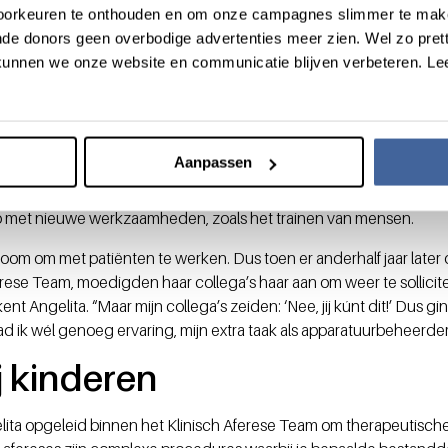
el zei ik tegen mijn teamleider: ‘Als ik extra werkzaamheden kan d
voorkeuren te onthouden en om onze campagnes slimmer te mak
de donors geen overbodige advertenties meer zien. Wel zo pretti
ulling
unnen we onze website en communicatie blijven verbeteren. Le
ienden zich aan toen er bij de Powerbank mensen opgeleid werd
lita solliciteerde meteen voor de nieuwe functie van apparatuurbe
Aanpassen
ventuele reparaties worden uitgevoerd en geef je trainingen a
 leek me een leuke aanvulling op mijn werk als specialist bloedi
op met nieuwe werkzaamheden, zoals het trainen van mensen.
droom om met patiënten te werken. Dus toen er anderhalf jaar late
erese Team, moedigden haar collega’s haar aan om weer te solliciter
nt Angelita. “Maar mijn collega’s zeiden: ‘Nee, jij kúnt dit!’ Dus gi
ik wél genoeg ervaring, mijn extra taak als apparatuurbeheerder 
j kinderen
ita opgeleid binnen het Klinisch Aferese Team om therapeutische a