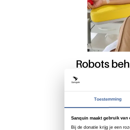
Robots be
“Het leuke aan de Powerbank
Sanquin alleen plasma afnee
kunt. Zo hebben we als eni
dat moet iemand er gewoon b
Toestemming
techniek te werken. Boven
Na een jaar op de Powerbank
Sanquin maakt gebruik van 
opnieuw vanwege te weinig 
Bij de donatie krijg je een 