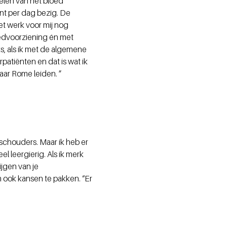
elen van het bloed
nt per dag bezig. De
et werk voor mij nog
loedvoorziening én met
ks, als ik met de algemene
rpatiënten en dat is wat ik
naar Rome leiden. ”
n schouders. Maar ik heb er
l leergierig. Als ik merk
ijgen van je
m ook kansen te pakken. “Er