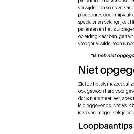
patiënten. “Therapeutische
verwijdert en soms vervan
procedures doen mij vaak d
specialer en belangrijker. 
patiënten én het is uitdage
opleiding klaar ben, getrain
vroeger al wilde, toen ik n
“Ik heb niet opgege
Niet opge
Ziet ze het als mazzel dat 
ook gewoon hard voor gewerk
dat ik niets meer leer, zoek
leidinggevende. Net als ik 
is zo veel mogelijk als je e
Loopbaantips 