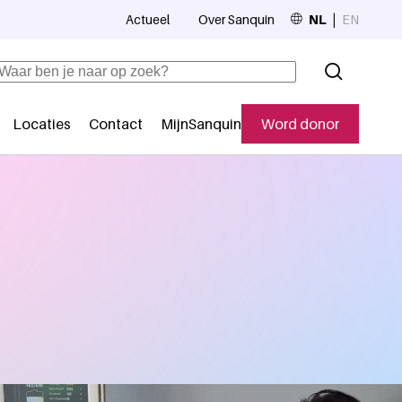
Actueel
Over Sanquin
NL
EN
Top navigation
Zoeken
Locaties
Contact
MijnSanquin
Word donor
Secundaire navigatie