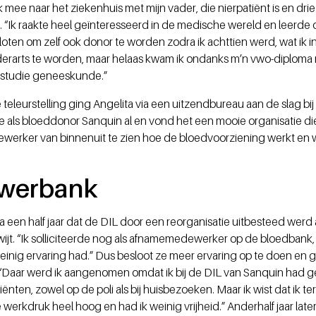
aak mee naar het ziekenhuis met mijn vader, die nierpatiënt is en dr
a. “Ik raakte heel geïnteresseerd in de medische wereld en leerde
loten om zelf ook donor te worden zodra ik achttien werd, wat ik
derarts te worden, maar helaas kwam ik ondanks m’n vwo-diploma 
 studie geneeskunde.”
eleurstelling ging Angelita via een uitzendbureau aan de slag bij 
e als bloeddonor Sanquin al en vond het een mooie organisatie die
ewerker van binnenuit te zien hoe de bloedvoorziening werkt en 
owerbank
a een half jaar dat de DIL door een reorganisatie uitbesteed werd 
wijt. “Ik solliciteerde nog als afnamemedewerker op de bloedbank,
nig ervaring had.” Dus besloot ze meer ervaring op te doen en g
 “Daar werd ik aangenomen omdat ik bij de DIL van Sanquin had gew
tiënten, zowel op de poli als bij huisbezoeken. Maar ik wist dat ik t
 werkdruk heel hoog en had ik weinig vrijheid.” Anderhalf jaar late