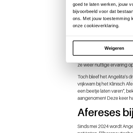
een ontzettend leuk team. W
goed te laten werken, jouw 
weten?’”
bijvoorbeeld voor dat bestaan
Leuke aanv
ons. Met jouw toestemming k
onze cookieverklaring.
Die extra werkzaamheden d
de locatie te beheren. Ange
Weigeren
dat het onderhoud en de e
apparatuur om te gaan. Het
ze weer nuttige ervaring 
Toch bleef het Angelita’s 
vrijkwam bij het Klinisch Af
een beetje laten varen”, beke
aangenomen! Deze keer had 
Afereses bi
Sinds mei 2024 wordt Angel