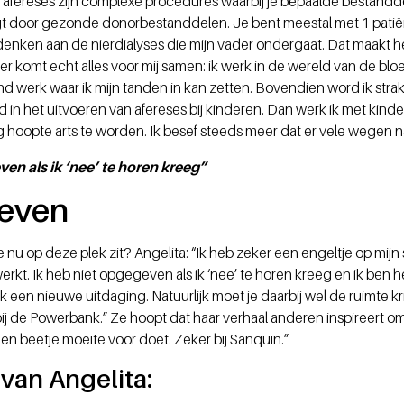
 afereses zijn complexe procedures waarbij je bepaalde bestandd
gt door gezonde donorbestanddelen. Je bent meestal met 1 patië
enken aan de nierdialyses die mijn vader ondergaat. Dat maakt h
Hier komt echt alles voor mij samen: ik werk in de wereld van de b
nd werk waar ik mijn tanden in kan zetten. Bovendien word ik stra
d in het uitvoeren van afereses bij kinderen. Dan werk ik met kinde
og hoopte arts te worden. Ik besef steeds meer dat er vele wegen 
ven als ik ‘nee’ te horen kreeg”
geven
ze nu op deze plek zit? Angelita: “Ik heb zeker een engeltje op mij
t. Ik heb niet opgegeven als ik ‘nee’ te horen kreeg en ik ben hee
 ik een nieuwe uitdaging. Natuurlijk moet je daarbij wel de ruimte kr
bij de Powerbank.” Ze hoopt dat haar verhaal anderen inspireert o
r een beetje moeite voor doet. Zeker bij Sanquin.”
van Angelita: