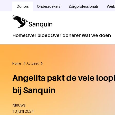
Overslaan en naar de inhoud gaan
Donors
Onderzoekers
Zorgprofessionals
Werk
Doelgroepnavigatie
Home
Over bloed
Over doneren
Wat we doen
Hoofdnavigatie
Home
Actueel
Kruimelpad
Angelita pakt de vele lo
bij Sanquin
Nieuws
Aangemaakt
13 juni 2024