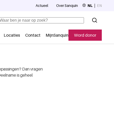
Actueel
Over Sanquin
NL
EN
Top navigation
Zoeken
Locaties
Contact
MijnSanquin
Word donor
Secundaire navigatie
oepassingen? Dan vragen
Deelname is geheel