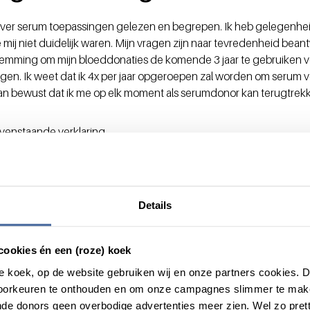
 over serum toepassingen gelezen en begrepen. Ik heb gelegenh
e mij niet duidelijk waren. Mijn vragen zijn naar tevredenheid bea
temming om mijn bloeddonaties de komende 3 jaar te gebruiken 
n. Ik weet dat ik 4x per jaar opgeroepen zal worden om serum 
an bewust dat ik me op elk moment als serumdonor kan terugtrek
ovenstaande verklaring.
Details
cookies én een (roze) koek
ornummer in de e-mails die je van ons ontvangt.
roze koek, op de website gebruiken wij en onze partners cookies.
voorkeuren te onthouden en om onze campagnes slimmer te mak
de donors geen overbodige advertenties meer zien. Wel zo pretti