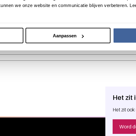
ls vermeld in je paspoort / identiteitskaart / rijbewijs.
unnen we onze website en communicatie blijven verbeteren. Le
Aanpassen
78
Het zit
Het zit ook 
Word d