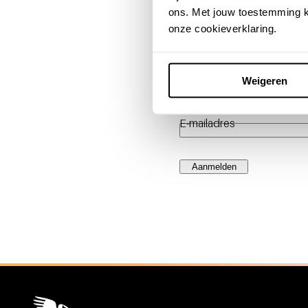
Vul hier je achternaam in zoa
ons. Met jouw toestemming k
onze cookieverklaring.
Geboortedatum
Telefoonnummer
Weigeren
Bijvoorbeeld: +316123456
E-mailadres
Aanmelden
Algemene informatie