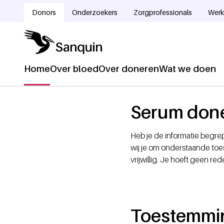
Overslaan en naar de inhoud gaan
Donors
Onderzoekers
Zorgprofessionals
Werk
Doelgroepnavigatie
Home
Over bloed
Over doneren
Wat we doen
Hoofdnavigatie
Home
Kruimelpad
Serum don
Heb je de informatie begr
wij je om onderstaande toe
vrijwillig. Je hoeft geen re
Toestemmin