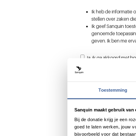
Ik heb de informatie
stellen over zaken di
Ik geef Sanquin toes
genoemde toepassinge
geven. Ik ben me erv
Ja, ik ga akkoord met b
Donorgegevens
Toestemming
Donornummer
Sanquin maakt gebruik van 
Je vindt je 7-cijferige don
Bij de donatie krijg je een 
Achternaam
goed te laten werken, jouw 
bijvoorbeeld voor dat bestaan