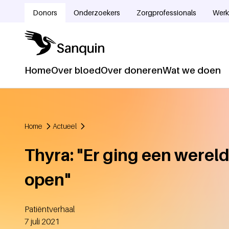
Overslaan en naar de inhoud gaan
Donors
Onderzoekers
Zorgprofessionals
Werk
Doelgroepnavigatie
Home
Over bloed
Over doneren
Wat we doen
Hoofdnavigatie
Home
Actueel
Kruimelpad
Thyra: "Er ging een werel
open"
Patiëntverhaal
Aangemaakt
7 juli 2021