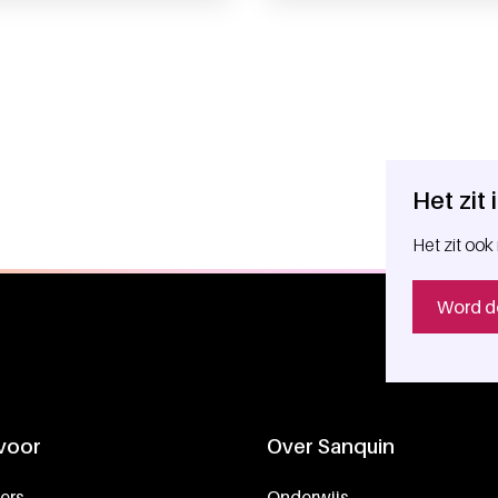
Het zit
Het zit ook 
Word d
 voor
Over Sanquin
ers
Onderwijs