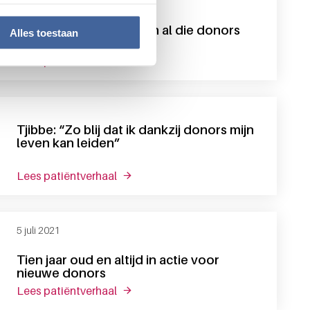
23 mei 2024
“Ik voel me rijk als ik aan al die donors
Alles toestaan
denk”
lees patiëntverhaal
over “ik voel me rijk als ik aan al die d
Tjibbe: “Zo blij dat ik dankzij donors mijn
leven kan leiden”
lees patiëntverhaal
over tjibbe: “zo blij dat ik dankzij dono
5 juli 2021
Tien jaar oud en altijd in actie voor
nieuwe donors
lees patiëntverhaal
over tien jaar oud en altijd in actie vo