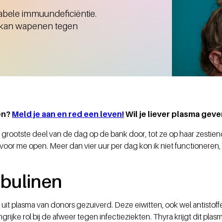
abele immuundeficiëntie.
ch kan wapenen tegen
en?
Meld je aan en red een leven!
Wil je liever plasma gev
 grootste deel van de dag op de bank door, tot ze op haar zesti
 voor me open. Meer dan vier uur per dag kon ik niet functioneren
bulinen
t plasma van donors gezuiverd. Deze eiwitten, ook wel antistoffe
rijke rol bij de afweer tegen infectieziekten. Thyra krijgt dit p