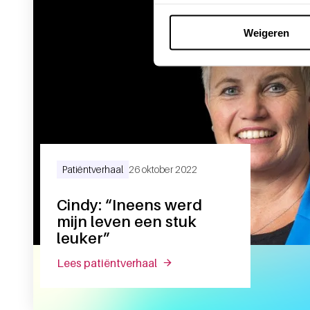
Weigeren
Patiëntverhaal
26 oktober 2022
Cindy: “Ineens werd
mijn leven een stuk
leuker”
lees patiëntverhaal
over cindy: “ineens werd mijn l