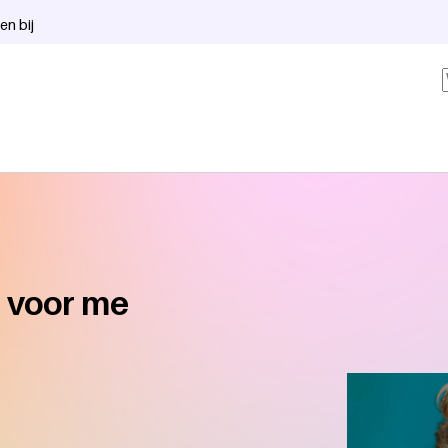
en bij
d voor me