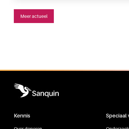
Meer actueel
Algemene informatie
Kennis
Speciaal
Footer navigatie
Over doneren
Onderzoek