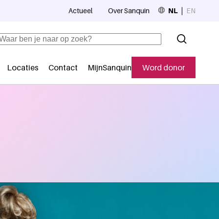
Actueel
Over Sanquin
NL
EN
Top navigation
Zoeken
Locaties
Contact
MijnSanquin
Word donor
Secundaire navigatie