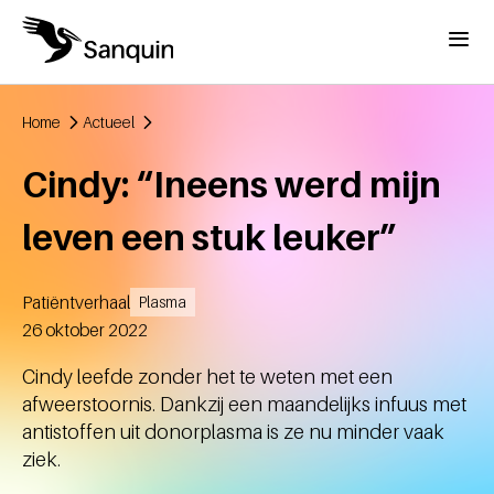
Overslaan en naar de inhoud gaan
Menu
Home
Actueel
Kruimelpad
Cindy: “Ineens werd mijn
leven een stuk leuker”
Patiëntverhaal
Plasma
Aangemaakt
26 oktober 2022
Cindy leefde zonder het te weten met een
afweerstoornis. Dankzij een maandelijks infuus met
antistoffen uit donorplasma is ze nu minder vaak
ziek.