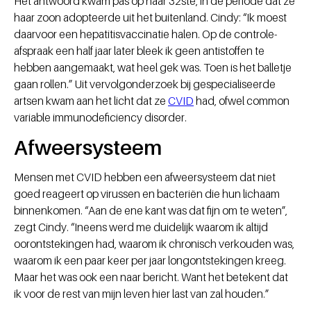
Het antwoord kwam pas op haar 32ste, in de periode dat ze
haar zoon adopteerde uit het buitenland. Cindy: “Ik moest
daarvoor een hepatitisvaccinatie halen. Op de controle-
afspraak een half jaar later bleek ik geen antistoffen te
hebben aangemaakt, wat heel gek was. Toen is het balletje
gaan rollen.” Uit vervolgonderzoek bij gespecialiseerde
artsen kwam aan het licht dat ze
CVID
had, ofwel common
variable immunodeficiency disorder.
Afweersysteem
Mensen met CVID hebben een afweersysteem dat niet
goed reageert op virussen en bacteriën die hun lichaam
binnenkomen. “Aan de ene kant was dat fijn om te weten”,
zegt Cindy. “Ineens werd me duidelijk waarom ik altijd
oorontstekingen had, waarom ik chronisch verkouden was,
waarom ik een paar keer per jaar longontstekingen kreeg.
Maar het was ook een naar bericht. Want het betekent dat
ik voor de rest van mijn leven hier last van zal houden.”