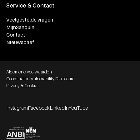
Service & Contact
Veelgestelde vragen
MijnSanquin
Contact
Nieuwsbrief
Footer bottom navigation
Algemene voorwaarden
Coordinated Vulnerability Disclosure
Privacy & Cookies
Instagram
Facebook
LinkedIn
YouTube
Footer socials
Partners