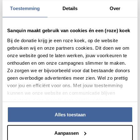
Toestemming
Details
Over
Sanquin maakt gebruik van cookies én een (roze) koek
Bij de donatie krijg je een roze koek, op de website
gebruiken wij en onze partners cookies. Dit doen we om
onze website goed te laten werken, jouw voorkeuren te
onthouden en om onze campagnes slimmer te maken.
Zo zorgen we er bijvoorbeeld voor dat bestaande donors
geen overbodige advertenties meer zien. Wel zo prettig
voor jou en efficiënt voor ons. Met jouw toestemming
kunnen we onze website en communicatie blijven
Patiëntverhaal
15 juni 2026
verbeteren. Lees meer in onze cookieverklaring.
“Mijn leven is zoveel beter
geworden”
Alles toestaan
lees patiëntverhaal
over “mijn leven is zoveel beter ge
Aanpassen