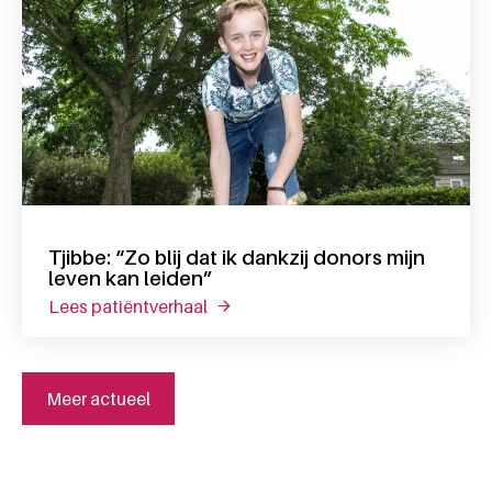
Tjibbe: “Zo blij dat ik dankzij donors mijn
leven kan leiden”
lees patiëntverhaal
over tjibbe: “zo blij dat ik dankzij d
Meer actueel