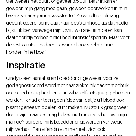
vier weken, het duurt ongeveer 3,5 uur. Maar ik kan er
gewoon mijn gang mee gaan, gewoon doorwerken in mijn
baan als managementassistente.” Ze wordt regelmatig
gecontroleerd, soms gaat haar dosis omhoog als dat nodig
blijkt. “Ik ben vanwege mijn CVID wat sneller moe en kan
daardoor bijvoorbeeld niet heel intensief sporten. Maar voor
de rest kan ik alles doen. Ik wandel ook veel met mijn
honden in het bos.”
Inspiratie
Cindy is een aantal jaren bloeddonor geweest, vóór ze
gediagnosticeerd werd met haar ziekte. “Ik dacht: mocht ik
ooit bloed nodig hebben, dan wil ik zelf ook graag geholpen
worden. Ik had er toen geen idee van dat je uit bloed ook
plasmageneesmiddelen kunt maken. Nu zou ik graag weer
donor zijn, maar dat mag helaas niet meer.* Ik heb wel mijn
man geïnspireerd; hij is bloeddonor geworden vanwege
mijn verhaal. Een vriendin van me heeft zich ook