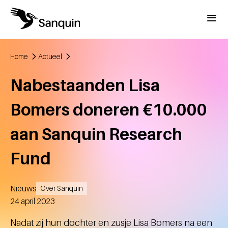
Overslaan en naar de inhoud gaan
Menu
Home
Actueel
Kruimelpad
Nabestaanden Lisa
Bomers doneren €10.000
aan Sanquin Research
Fund
Nieuws
Over Sanquin
Aangemaakt
24 april 2023
Nadat zij hun dochter en zusje Lisa Bomers na een