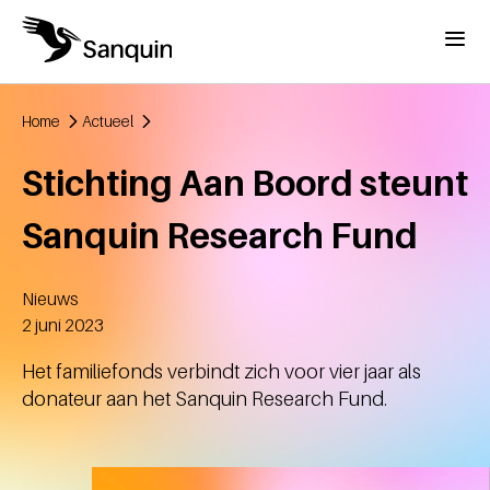
Overslaan en naar de inhoud gaan
Menu
Home
Actueel
Kruimelpad
Stichting Aan Boord steunt
Sanquin Research Fund
Nieuws
Aangemaakt
2 juni 2023
Het familiefonds verbindt zich voor vier jaar als
donateur aan het Sanquin Research Fund.