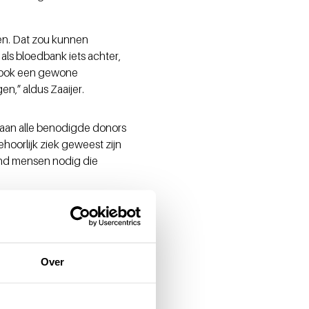
ffen. Dat zou kunnen
als bloedbank iets achter,
u ook een gewone
n,” aldus Zaaijer.
 aan alle benodigde donors
hoorlijk ziek geweest zijn
end mensen nodig die
 dat de huidige maatregelen
n snel exponentieel kunnen
erste golf duurde het ook
Over