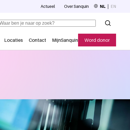
Actueel
Over Sanquin
NL
EN
Top navigation
Zoeken
Locaties
Contact
MijnSanquin
Word donor
Secundaire navigatie