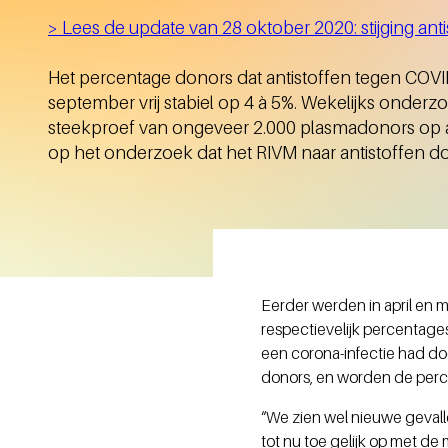
> Lees de update van 28 oktober 2020: stijging an
Het percentage donors dat antistoffen tegen COVID-
september vrij stabiel op 4 à 5%. Wekelijks onder
steekproef van ongeveer 2.000 plasmadonors op ant
op het onderzoek dat het RIVM naar antistoffen do
Eerder werden in april en
respectievelijk percentages
een corona-infectie had do
donors, en worden de per
“We zien wel nieuwe gevall
tot nu toe gelijk op met de