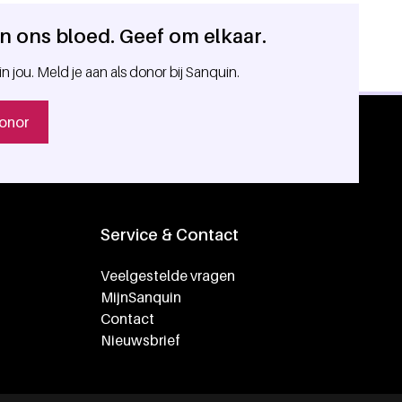
 in ons bloed. Geef om elkaar.
in jou. Meld je aan als donor bij Sanquin.
onor
Service & Contact
Veelgestelde vragen
MijnSanquin
Contact
Nieuwsbrief