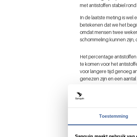
met antistoffen stabiel rond
In de laatste meting is wel 
betekenen dat we het begin
omdat mensen twee weken 
schommeling kunnen zijn, d
Het percentage antistoffen
te komen voor het antistoff
voor langere tijd genoeg 
genezen zijn en een aantal
Dat het percentage mensen 
niet nodig zijn. Zaaijer: 
toenemen, denk je vrij lang
even voor de antistoffen o
Toestemming
Sanquin maakt gebruik van 