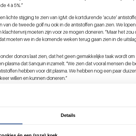
 de 4 à 5%.”
een lichte stijging te zien van IgM: de kortdurende ‘acute’ antisto
 van de tweede golf nu ook in de antistoffen gaan zien. We lopen 
klachtenvrij moeten zijn voor ze mogen doneren. “Maar het zo
at moeten we in de komende weken terug gaan zien in de uitslage
 onder donors laat zien, dat het geen gemakkelijke taak wordt om
en-plasma dat Sanquin inzamelt. “We zien dat vooral mensen die be
antistoffen hebben voor dit plasma. We hebben nog een paar duiz
 keer willen en kunnen doneren.”
met antistoffen nog niet erg oploopt, wil overigens niet zeggen
“De oplopende besmettingsgraad is zorgelijk. En omdat besmettinge
 dat het wel meevalt, tot het opeens uit de klauwen loopt. Bij de e
mhoog vlogen.”
Details
cookies én een (roze) koek