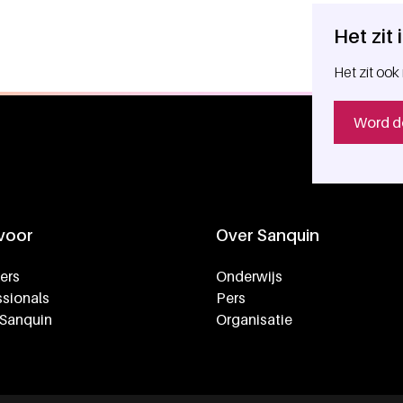
Het zit
Het zit ook 
Word d
 voor
Over Sanquin
ers
Onderwijs
sionals
Pers
 Sanquin
Organisatie