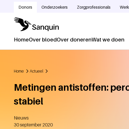
Overslaan en naar de inhoud gaan
Donors
Onderzoekers
Zorgprofessionals
Werk
Doelgroepnavigatie
Home
Over bloed
Over doneren
Wat we doen
Hoofdnavigatie
Home
Actueel
Kruimelpad
Metingen antistoffen: pe
stabiel
Nieuws
Aangemaakt
30 september 2020