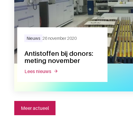
Nieuws
26 november 2020
Antistoffen bij donors:
meting november
lees nieuws
over antistoffen bij donors: meting 
Meer actueel