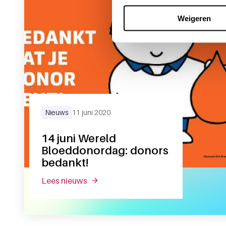
Weigeren
Nieuws
11 juni 2020
14 juni Wereld
Bloeddonordag: donors
bedankt!
lees nieuws
over 14 juni wereld bloeddonordag: d