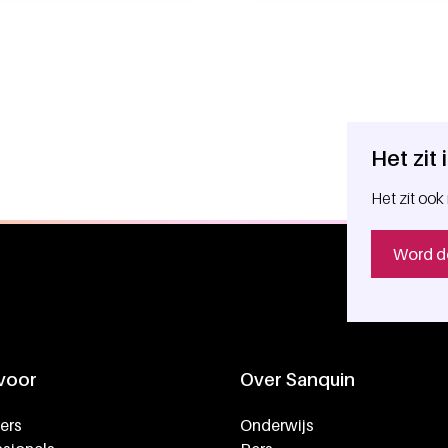
Het zit
Het zit ook 
Word d
 voor
Over Sanquin
ers
Onderwijs