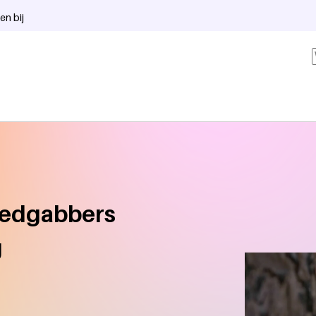
en bij
loedgabbers
g