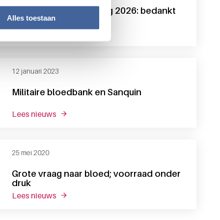
Wereld Bloeddonordag 2026: bedankt
Alles toestaan
voor jouw inbreng!
lees nieuws
over wereld bloeddonordag 2026: bedankt voo
12 januari 2023
Militaire bloedbank en Sanquin
lees nieuws
over militaire bloedbank en sanquin
25 mei 2020
Grote vraag naar bloed; voorraad onder
druk
lees nieuws
over grote vraag naar bloed; voorraad onder d