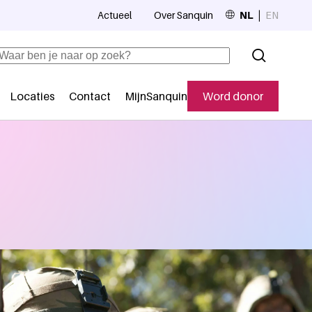
Actueel
Over Sanquin
NL
EN
Top navigation
Zoeken
Locaties
Contact
MijnSanquin
Word donor
Secundaire navigatie