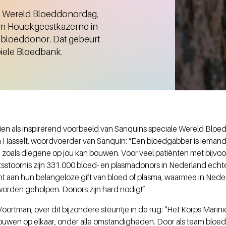
i, Wereld Bloeddonordag,
am Houckgeestkazerne in
 bloeddonor. Dat gebeurt
biele Bloedbank.
 zien als inspirerend voorbeeld van Sanquins speciale Wereld Blo
n Hasselt, woordvoerder van Sanquin: “Een bloedgabber is iemand 
 zoals diegene op jou kan bouwen. Voor veel patiënten met bijvo
itsstoornis zijn 331.000 bloed- en plasmadonors in Nederland ech
 aan hun belangeloze gift van bloed of plasma, waarmee in Neder
 worden geholpen. Donors zijn hard nodig!”
oortman, over dit bijzondere steuntje in de rug: “Het Korps Marin
uwen op elkaar, onder alle omstandigheden. Door als team bloed