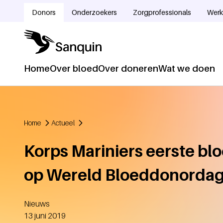
Overslaan en naar de inhoud gaan
Donors
Onderzoekers
Zorgprofessionals
Werk
Doelgroepnavigatie
Home
Over bloed
Over doneren
Wat we doen
Hoofdnavigatie
Home
Actueel
Kruimelpad
Korps Mariniers eerste b
op Wereld Bloeddonorda
Nieuws
Aangemaakt
13 juni 2019