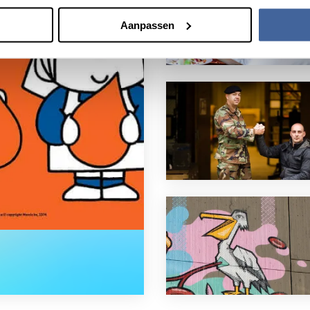
Aanpassen
onors bedankt!