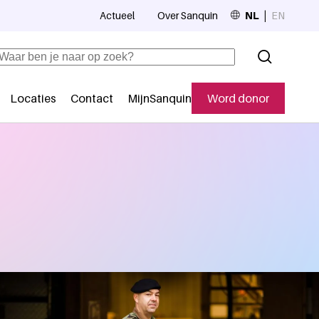
Actueel
Over Sanquin
NL
EN
Top navigation
Zoeken
Locaties
Contact
MijnSanquin
Word donor
Secundaire navigatie