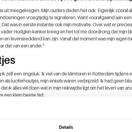
s uit meegekregen. Mijn ouders deden het ook. Eigenlijk vooral al
andoeningen vroegtijdig te signaleren. Want voorafgaand aan een
 Dat was in eerste instantie ook mijn motivatie. Over wat er preci
ijn vader Hodgkin-kanker kreeg en het tot me doordrong dat mijn b
n en levensreddend kan zijn. Vanaf dat moment was mijn eigen be
ar dat van een ander.”
tjes
ik zelf een ongeluk. Ik viel van de klimtoren in Rotterdam tijdens ee
 als luciferhoutjes, mijn enkels waren verbrijzeld. Ik had geen b
dat ik alles wil doen wat in mijn reikwijdte ligt om het leven van 
e een klein beetje tijd.
Magazine
, kapitein Hanna Gillissen
eld je aan!
Details
d. Dat is wat je aantreft bij de Militaire Bloedbank. Het k