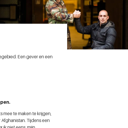
siegebied. Een gever en een
epen.
ts mee te maken te krijgen,
ar Afghanistan. Tijdens een
 ik niet eens, mijn