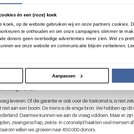
gered. Want als er gewonden vallen in een uitzendgebie
jn om bloed in te vliegen. Denk maar eens aan een land al
cookies én een (roze) koek
 jarenlang missies hebben gedraaid.
roze koek, op de website gebruiken wij en onze partners cookies.
udbaar
voorkeuren te onthouden en om onze campagnes slimmer te mak
de donors geen overbodige advertenties meer zien. Wel zo pretti
unnen we onze website en communicatie blijven verbeteren. Le
n zijn handiger. Die worden eenmalig vervoerd, op locatie bewaa
 er altijd bloed ter beschikking. Ter vergelijking: rode bloedcellen
eveer dertig jaar.
van de intensiteit van het geweld wordt een bepaalde hoeveelhei
Aanpassen
dgebieden vervoerd en daar in vriezers bewaard. Bij tekort kan a
plekke afgenomen.
eg leveren. Of die garantie er ook voor de toekomst is, is niet ze
it niet aan een boom. De mens is de enige bron. We hebben op di
 Nederland. Daarmee kunnen we aan de vraag voldoen. Maar er zij
lijden, zwangerschap, ziekte. In coronatijd haakten veel mensen a
aarom willen we groeien naar 450.000 donors.