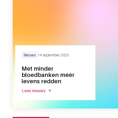
Nieuws
14 september 2023
Met minder
bloedbanken méér
levens redden
lees nieuws
over met minder bloedbanken méér l