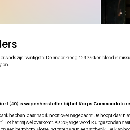
ders
or sinds zijn twintigste. De ander kreeg 129 zakken bloed in mis
ngen.
ort (40) is wapenhersteller bij het Korps Commandotro
bank hebben, daar had ik nooit over nagedacht. Je hoopt daar nie
et’. Tot het mij wel overkomt. Als 26-jarige word ik uitgezonden na
 op een bermbom. Plotseling zitten we in een stofwolk. De klap hoor