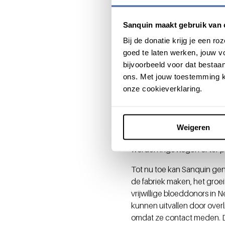
daarmee worden levens 
logistieke uitdaging zi
Sanquin maakt gebruik van 
Nederlandse militairen
Bij de donatie krijg je een 
30 jaar ho
goed te laten werken, jouw 
bijvoorbeeld voor dat bestaan
ons. Met jouw toestemming k
Diepgevroren bloedproducte
onze cookieverklaring.
demand
te ontdooien. Zo is
houdbaar, diepgevroren ong
Is er genoeg? Afhankelijk 
Weigeren
bloedproducten naar uitzen
worden ingevlogen of ter 
Tot nu toe kan Sanquin geno
de fabriek maken, het groe
vrijwillige bloeddonors in
kunnen uitvallen door over
omdat ze contact meden. D