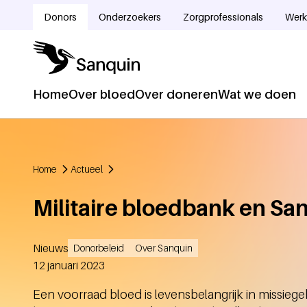
Overslaan en naar de inhoud gaan
Donors
Onderzoekers
Zorgprofessionals
Werk
Doelgroepnavigatie
Home
Over bloed
Over doneren
Wat we doen
Hoofdnavigatie
Home
Actueel
Kruimelpad
Militaire bloedbank en Sa
Nieuws
Donorbeleid
Over Sanquin
Aangemaakt
12 januari 2023
Een voorraad bloed is levensbelangrijk in missieg