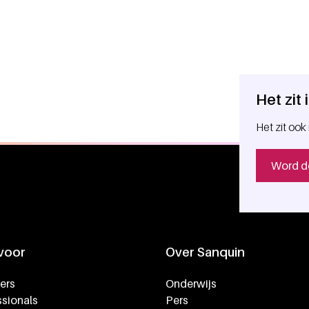
Het zit
Het zit ook 
Word d
 voor
Over Sanquin
ers
Onderwijs
sionals
Pers