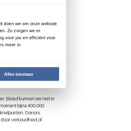
d kan het een hele
s Afghanistan waar
 Dit doen we om onze website
en. Zo zorgen we er
g voor jou en efficiënt voor
es meer in
rd in de vriezer en zijn
on
 zijn vloeibaar 35 dagen
d diepgevroren
Alles toestaan
lsnog vloeibaar bloed
ker. Bloed kunnen we niet in
t moment bijna 400.000
n knelpunten. Donors
f door verkoudheid of