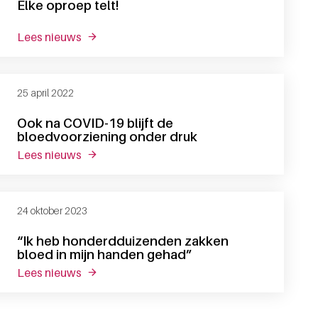
Elke oproep telt!
lees nieuws
over elke oproep telt!
25 april 2022
Ook na COVID-19 blijft de
bloedvoorziening onder druk
lees nieuws
over ook na covid-19 blijft de bloedvoorzieni
24 oktober 2023
“Ik heb honderdduizenden zakken
bloed in mijn handen gehad”
lees nieuws
over “ik heb honderdduizenden zakken bloed 