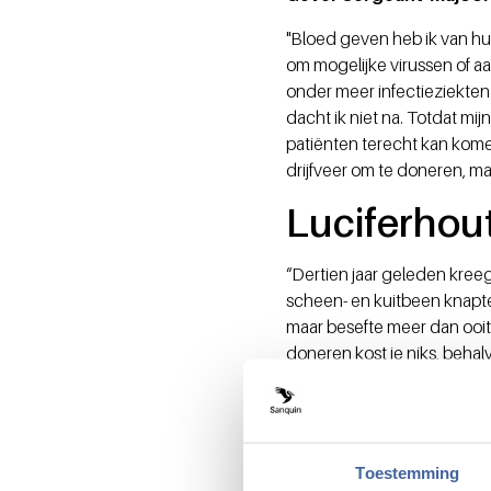
"Bloed geven heb ik van hui
om mogelijke virussen of a
onder meer infectieziekten.
dacht ik niet na. Totdat m
patiënten terecht kan kome
drijfveer om te doneren, ma
Luciferhou
“Dertien jaar geleden kreeg 
scheen- en kuitbeen knapten
maar besefte meer dan ooit 
doneren kost je niks, behalv
Bronvermelding:
Sterker! 
Ook bloeddonor worden? M
Toestemming
Vriezers vol zakken bloe