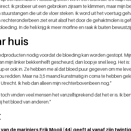
rect. Ik probeer uit een gebroken zijraam te klimmen, maar mijn b
stuurstangen die uit de vloer steken. Ik word uit het voertuig geha
 rechteronderbeen ziet eruit alsof het door de gehaktmolen is geh
loeding. In de heli krijg ik meer morfine en raak ik buiten bewustzij
r huis
oedproducten nodig voordat de bloeding kan worden gestopt. Mijn 
 mijn linker bekkenhelft gescheurd, dan loop je snel leeg. Het is: 
p er ook in. Ze hebben me al dat bloed puur gegeven om me leven
ou redden. Maar na 3,5 maand kunstmatig in coma te hebben gele
 in Utrecht. Ik heb dan alleen mijn rechterbovenbeen nog.”
el, toch vinden veel mensen het vanzelfsprekend dat het er is. Ik b
ij het bloed van anderen.”
t
an de mariniers Erik Mooij (44) geeft al vanaf zijn twinti