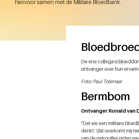
hiervoor samen met de Militaire Bloedbank.
Bloedbroe
De ene collega is bloeddon
ontvanger over hun ervari
Foto: Paul Tolenaar
Bermbom
Ontvanger Ronald van D
“Dat we een militaire bloed
denkt: ‘dat overkomt mij ni
van de patrouilles rijden we