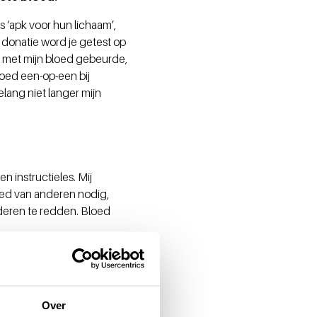
s ‘apk voor hun lichaam’,
 donatie word je getest op
es met mijn bloed gebeurde,
loed een-op-een bij
lang niet langer mijn
n instructieles. Mij
loed van anderen nodig,
anderen te redden. Bloed
Over
linkt luguber, maar