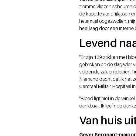
trommelvliezen scheuren di
de kapotte aandrijfassen en 
helemaal opgezwollen, mijn
heel laag door een interne b
Levend naa
"Er zijn 129 zakken met bl
gebroken en de slagader van
volgende zak ontdooien, hu
Niemand dacht dat ik het z
Centraal Militair Hospitaal
"Bloed ligt niet in de wink
dankbaar. Ik leef nog dankz
Van huis ui
Gever Sergeant-majoor v