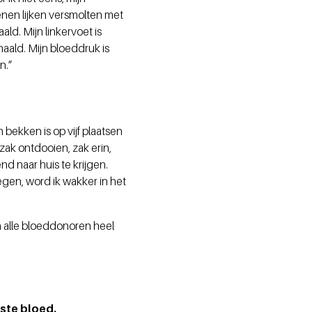
enen lijken versmolten met
ald. Mijn linkervoet is
aald. Mijn bloeddruk is
n.”
bekken is op vijf plaatsen
zak ontdooien, zak erin,
d naar huis te krijgen.
gen, word ik wakker in het
en alle bloeddonoren heel
gste bloed.