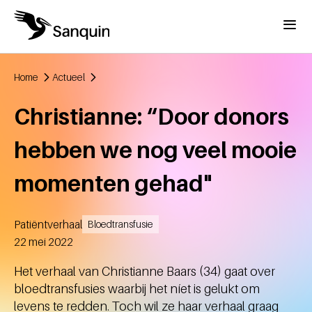
Overslaan en naar de inhoud gaan
Menu
Home
Actueel
Kruimelpad
Christianne: “Door donors
hebben we nog veel mooie
momenten gehad"
Patiëntverhaal
Bloedtransfusie
Aangemaakt
22 mei 2022
Het verhaal van Christianne Baars (34) gaat over
bloedtransfusies waarbij het níet is gelukt om
levens te redden. Toch wil ze haar verhaal graag