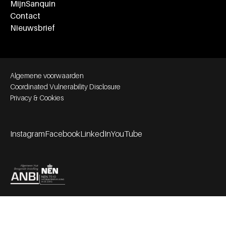
MijnSanquin
Contact
Nieuwsbrief
Footer bottom navigation
Algemene voorwaarden
Coordinated Vulnerability Disclosure
Privacy & Cookies
Instagram
Facebook
LinkedIn
YouTube
Footer socials
Partners