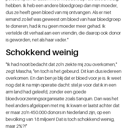
hebben. Ik heb een andere bloedgroep dan mijn moeder,
dus ze heeft geen bloed van mij ontvangen. Als er niet
iemand zo lief was geweest om bloed van haar bloedgroep
te doneren, had ik nu geen moeder meer gehad. Ik
vertelde dit verhaal aan een vriendin, die daarop ook donor
is geworden, net als haar vader."
Schokkend weinig
"Ik had nooit bedacht dat zo’n ziekte mij zou overkomen,"
zegt Mascha, "en toch is het gebeurd. Dit kan dus íedereen
overkomen. En dan ben je blij dat er bloed voor je is. Ik weet
nog dat ik na mijn operatie dacht: stel je voor dat ik in een
arm land had geleefd, zonder een goede
bloedvoorzieningsorganisatie zoals Sanquin. Dan was het
heel anders afgelopen met mij. Ik kwam er laatst achter dat
er maar zo’n 450.000 donors in Nederland zijn, op een
bevolking van 18 miljoen! Dat is toch schokkend weinig,
maar 2%?!"