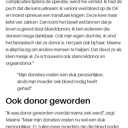
complicaties tijdens de operatie, werd me verteld. Ik had de
pech dat die kans uitkwam: ik verloor veel bloed op de OK
en moest opnieuw een transfusie krijgen. Deze keer maar
liefst vier zakken. Dan komt het besef wel binnen dat je
leven is gered door bloeddonors. Ik ben iedereen die
doneert mega dankbaar. Ook mijn eigen dochter, ik vind
het fantastisch dat ze donor is. Het past ook bij haar, Maxine
is altijd bezig om andere mensen te helpen. Dat deed ze als
klein meisje al. Ze is trouwens ook stamceldonor en
orgaandonor."
“Mijn donaties voelen een stuk persoonlijker,
sinds mijn moeder ook bloed nodig heeft
gehad”
Ook donor geworden
"Ik was donor geworden voordat mama ziek werd", zegt
Maxine. "Maar mijn donaties voelen nu wel een stuk
persoonlijker. Er zullen meer moeders zijn die bloed nodig