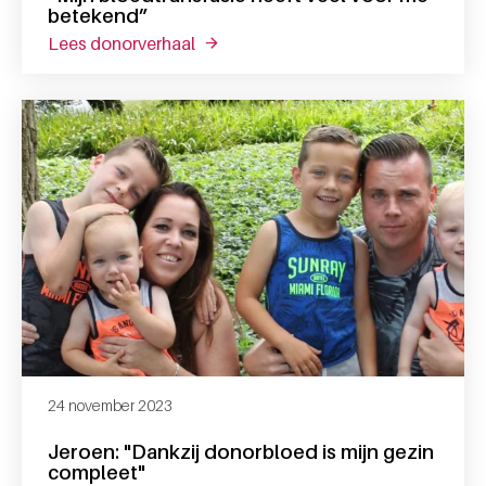
betekend”
lees donorverhaal
over “mijn bloedtransfusie heeft vee
24 november 2023
Jeroen: "Dankzij donorbloed is mijn gezin
compleet"