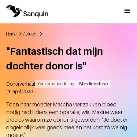
Overslaan en naar de inhoud gaan
Menu
Home
Actueel
Kruimelpad
"Fantastisch dat mijn
dochter donor is"
Donorverhaal
Kankerbehandeling
Bloedtransfusie
Aangemaakt
29 april 2026
Toen haar moeder Mascha vier zakken bloed
nodig had tijdens een operatie, wist Maxine weer
precies waarom ze donor is geworden. "Je doet er
ongelooflijk veel goeds mee en het kost zó weinig
moeite."