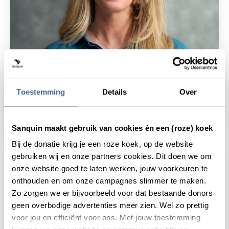
Patiëntverhaal
20 december 2023
Bloedontvangers mogen nu ook
Toestemming
Details
Over
doneren
lees patiëntverhaal
over bloedontvangers mogen nu o
Sanquin maakt gebruik van cookies én een (roze) koek
Bij de donatie krijg je een roze koek, op de website
gebruiken wij en onze partners cookies. Dit doen we om
onze website goed te laten werken, jouw voorkeuren te
onthouden en om onze campagnes slimmer te maken.
Zo zorgen we er bijvoorbeeld voor dat bestaande donors
geen overbodige advertenties meer zien. Wel zo prettig
voor jou en efficiënt voor ons. Met jouw toestemming