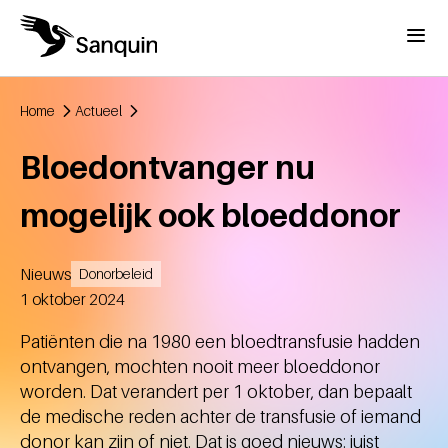
Overslaan en naar de inhoud gaan
Menu
Home
Actueel
Kruimelpad
Bloedontvanger nu
mogelijk ook bloeddonor
Nieuws
Donorbeleid
Aangemaakt
1 oktober 2024
Patiënten die na 1980 een bloedtransfusie hadden
ontvangen, mochten nooit meer bloeddonor
worden. Dat verandert per 1 oktober, dan bepaalt
de medische reden achter de transfusie of iemand
donor kan zijn of niet. Dat is goed nieuws: juist