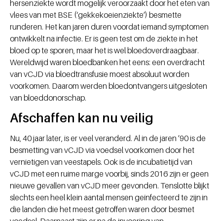
hersenziekte wordt mogelijk veroorzaakt door het eten van
vlees van met BSE (‘gekkekoeienziekte’) besmette
runderen. Het kan jaren duren voordat iemand symptomen
ontwikkelt na infectie. Er is geen test om de ziekte in het
bloed op te sporen, maar het is wel bloedoverdraagbaar.
Wereldwijd waren bloedbanken het eens: een overdracht
van vCJD via bloedtransfusie moest absoluut worden
voorkomen. Daarom werden bloedontvangers uitgesloten
van bloeddonorschap.
Afschaffen kan nu veilig
Nu, 40 jaar later, is er veel veranderd. Al in de jaren ’90 is de
besmetting van vCJD via voedsel voorkomen door het
vernietigen van veestapels. Ook is de incubatietijd van
vCJD met een ruime marge voorbij, sinds 2016 zijn er geen
nieuwe gevallen van vCJD meer gevonden. Tenslotte blijkt
slechts een heel klein aantal mensen geïnfecteerd te zijn in
die landen die het meest getroffen waren door besmet
voedsel. Daarnaast zijn er na de invoering van