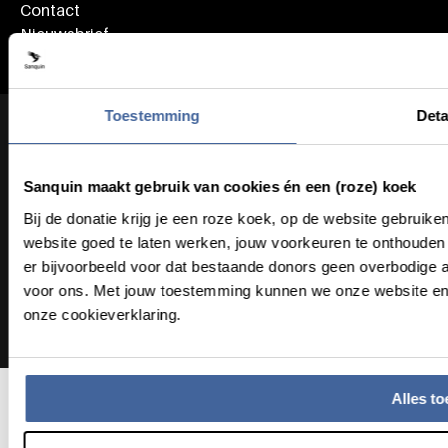
Contact
Nieuwsbrief
Toestemming
Deta
Footer bottom navigation
Algemene voorwaarden
Coordinated Vulnerability Disclosure
Privacy & Cookies
Sanquin maakt gebruik van cookies én een (roze) koek
Bij de donatie krijg je een roze koek, op de website gebruik
website goed te laten werken, jouw voorkeuren te onthoud
Instagram
Facebook
LinkedIn
YouTube
Footer socials
er bijvoorbeeld voor dat bestaande donors geen overbodige ad
voor ons. Met jouw toestemming kunnen we onze website en 
onze cookieverklaring.
Partners
Alles to