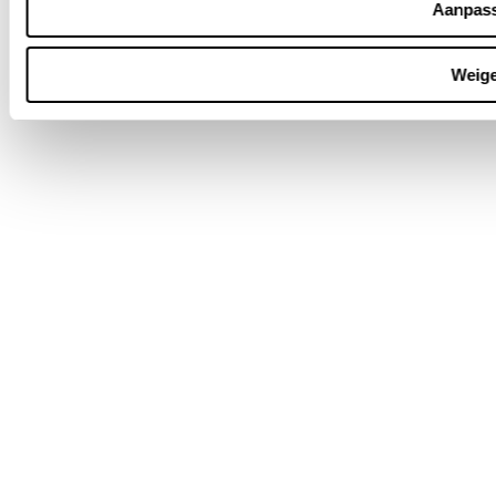
Aanpas
Weig