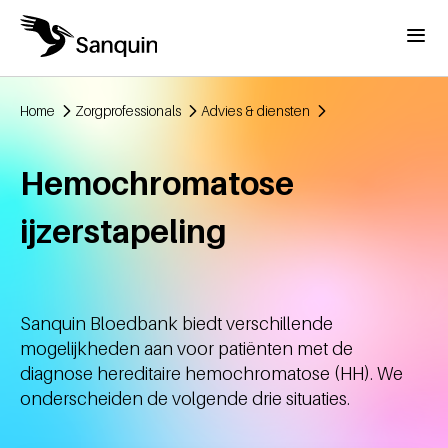
Overslaan en naar de inhoud gaan
Menu
Home
Zorgprofessionals
Advies & diensten
Kruimelpad
Hemochromatose
ijzerstapeling
Sanquin Bloedbank biedt verschillende
mogelijkheden aan voor patiënten met de
diagnose hereditaire hemochromatose (HH). We
onderscheiden de volgende drie situaties.