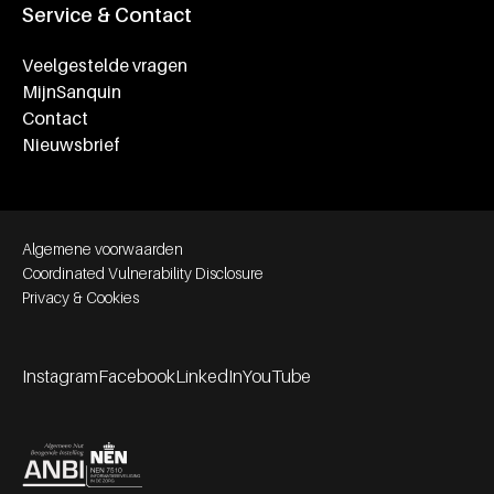
Service & Contact
Veelgestelde vragen
MijnSanquin
Contact
Nieuwsbrief
Footer bottom navigation
Algemene voorwaarden
Coordinated Vulnerability Disclosure
Privacy & Cookies
Instagram
Facebook
LinkedIn
YouTube
Footer socials
Partners