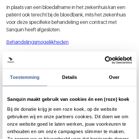
In plaats van een bloedafname in het ziekenhuis kan een
patiënt ook terecht bij de bloedbank, mits het ziekenhuis
voor deze specifieke behandeling een contract met
Sanquin heeft afgesloten.
Behandelingsmogelijkheden
Drager van het HH-gen met
klinisch beeld en in de
onderhoudsfase
Toestemming
Details
Over
De behandelend arts kan de patiënt aanmelden als donor
voor reguliere bloeddonatie mits de patiënt zich in de
Sanquin maakt gebruik van cookies én een (roze) koek
onderhoudsfase bevindt. Het afgenomen bloed kan
Bij de donatie krijg je een roze koek, op de website
gebruikt worden voor bloedtransfusie.
gebruiken wij en onze partners cookies. Dit doen we om
Behandelingsmogelijkheden
onze website goed te laten werken, jouw voorkeuren te
onthouden en om onze campagnes slimmer te maken.
Zo zorgen we er bijvoorbeeld voor dat bestaande donors