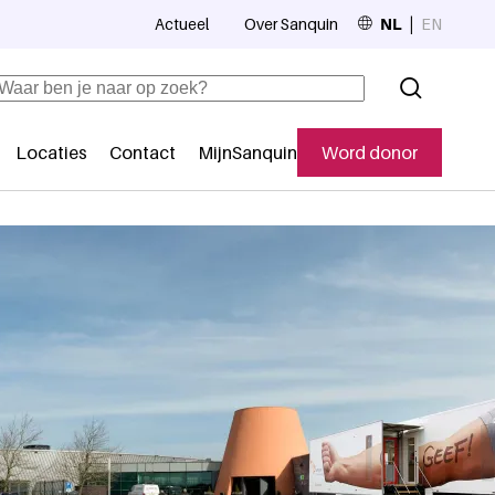
Actueel
Over Sanquin
NL
EN
Top navigation
Zoeken
Locaties
Contact
MijnSanquin
Word donor
Secundaire navigatie