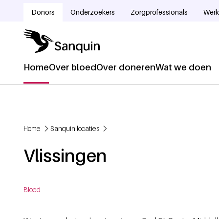
Overslaan en naar de inhoud gaan
Donors
Onderzoekers
Zorgprofessionals
Werk
Doelgroepnavigatie
Home
Over bloed
Over doneren
Wat we doen
Hoofdnavigatie
Home
Sanquin locaties
Kruimelpad
Vlissingen
Bloed