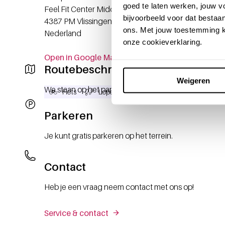
goed te laten werken, jouw 
Feel Fit Center Middelburg-Vlissingen, Sportweg 2
bijvoorbeeld voor dat bestaan
4387 PM
Vlissingen
ons. Met jouw toestemming k
Nederland
onze cookieverklaring.
Open in Google Maps
Routebeschrijving
Weigeren
We staan op het parkeerterrein.
Fiets
Lopend
Auto
Parkeren
Je kunt gratis parkeren op het terrein.
Contact
Heb je een vraag neem contact met ons op!
Service & contact