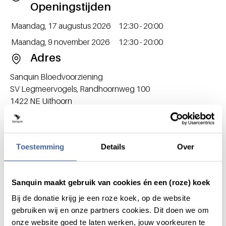
Openingstijden
Dag / Datum
Openingstijden
Maandag, 17 augustus 2026
12:30 - 20:00
Maandag, 9 november 2026
12:30 - 20:00
Adres
Sanquin Bloedvoorziening
SV Legmeervogels, Randhoornweg 100
1422 NE
Uithoorn
Nederland
Open in Google Maps
Routebeschrijving
Toestemming
Details
Over
Ga naar binnen bij de ingang rechts van het gebouw.
Fiets
Lopend
Auto
Sanquin maakt gebruik van cookies én een (roze) koek
Parkeren
Bij de donatie krijg je een roze koek, op de website
gebruiken wij en onze partners cookies. Dit doen we om
Je kunt gratis parkeren voor de ingang van de voetbalclub.
onze website goed te laten werken, jouw voorkeuren te