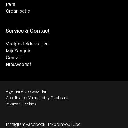
Pers
Organisatie
Service & Contact
Veelgestelde vragen
MijnSanquin
Contact
Nieuwsbrief
Footer bottom navigation
Algemene voorwaarden
Coordinated Vulnerability Disclosure
Privacy & Cookies
Instagram
Facebook
LinkedIn
YouTube