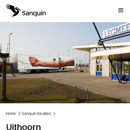
Overslaan en naar de inhoud gaan
Menu
Home
Sanquin locaties
Kruimelpad
Uithoorn