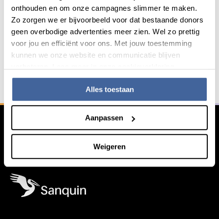
onthouden en om onze campagnes slimmer te maken.
Contact
Zo zorgen we er bijvoorbeeld voor dat bestaande donors
geen overbodige advertenties meer zien. Wel zo prettig
Heb je een vraag neem contact met ons op!
voor jou en efficiënt voor ons. Met jouw toestemming
kunnen we onze website en communicatie blijven
Service & contact
verbeteren. Lees meer in onze cookieverklaring.
Alles toestaan
Algemene informatie
Aanpassen
Weigeren