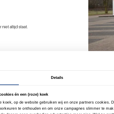
niet altijd staat.
stijden
 - 15:30
Details
 - 15:30
 - 15:30
cookies én een (roze) koek
 - 15:30
roze koek, op de website gebruiken wij en onze partners cookies.
voorkeuren te onthouden en om onze campagnes slimmer te mak
 - 15:30