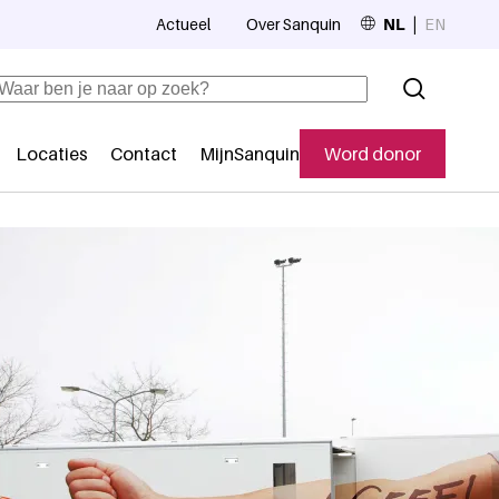
Actueel
Over Sanquin
NL
EN
Top navigation
Zoeken
Locaties
Contact
MijnSanquin
Word donor
Secundaire navigatie