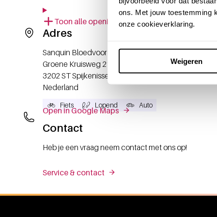
bijvoorbeeld voor dat bestaan
ons. Met jouw toestemming k
Toon alle openingstijden
onze cookieverklaring.
Adres
Sanquin Bloedvoorziening
Weigeren
Groene Kruisweg 21
3202 ST
Spijkenisse
Nederland
Fiets
Lopend
Auto
Open in Google Maps
Contact
Heb je een vraag neem contact met ons op!
Service & contact
Algemene informatie