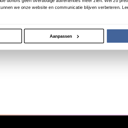
de donors geen overbodige advertenties meer zien. Wel zo pretti
unnen we onze website en communicatie blijven verbeteren. Le
Aanpassen