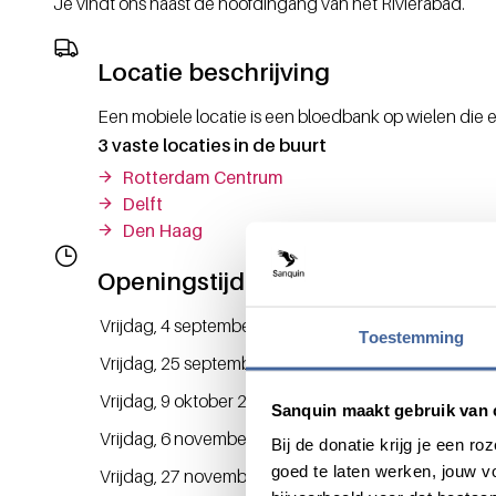
Je vindt ons naast de hoofdingang van het Rivièrabad.
Locatie beschrijving
Een mobiele locatie is een bloedbank op wielen die er 
3 vaste locaties in de buurt
Rotterdam Centrum
Delft
Den Haag
Openingstijden
Dag / Datum
Opening
Vrijdag, 4 september 2026
08:00
Toestemming
Vrijdag, 25 september 2026
08:00
Vrijdag, 9 oktober 2026
08:00
Sanquin maakt gebruik van 
Vrijdag, 6 november 2026
08:00
Bij de donatie krijg je een 
goed te laten werken, jouw 
Vrijdag, 27 november 2026
08:00