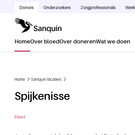
Overslaan en naar de inhoud gaan
Donors
Onderzoekers
Zorgprofessionals
Werk
Doelgroepnavigatie
Home
Over bloed
Over doneren
Wat we doen
Hoofdnavigatie
Home
Sanquin locaties
Kruimelpad
Spijkenisse
Bloed