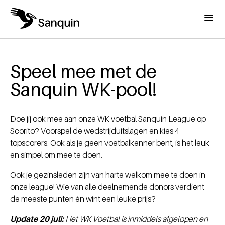
Overslaan en naar de inhoud gaan
Menu
Home
Kruimelpad
Speel mee met de
Sanquin WK-pool!
Doe jij ook mee aan onze WK voetbal Sanquin League op
Scorito? Voorspel de wedstrijduitslagen en kies 4
topscorers. Ook als je geen voetbalkenner bent, is het leuk
en simpel om mee te doen.
Ook je gezinsleden zijn van harte welkom mee te doen in
onze league! Wie van alle deelnemende donors verdient
de meeste punten én wint een leuke prijs?
Update 20 juli:
Het WK Voetbal is inmiddels afgelopen en