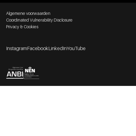
Footer bottom navigation
Algemene voorwaarden
Coordinated Vulnerability Disclosure
Privacy & Cookies
Instagram
Facebook
LinkedIn
YouTube
Footer socials
Partners