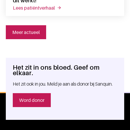
dit werkt!”
lees patiëntverhaal
over hein: “toen ik de t-cellen kreeg w
Meer actueel
Het zit in ons bloed. Geef om
Algemene informatie
elkaar.
Het zit ook in jou. Meld je aan als donor bij Sanquin.
Word donor