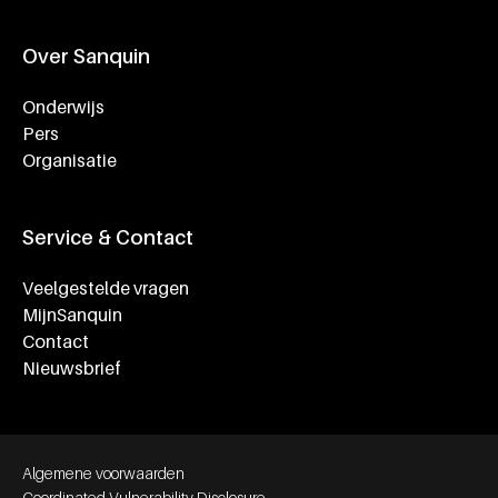
Over Sanquin
Onderwijs
Pers
Organisatie
Service & Contact
Veelgestelde vragen
MijnSanquin
Contact
Nieuwsbrief
Footer bottom navigation
Algemene voorwaarden
Coordinated Vulnerability Disclosure