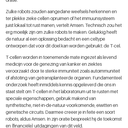
oratie.
Zulke robots zouden aangedane weefsels herkennen en
ter plekke zieke cellen opruimen of het immuunsysteem
juist lokaal tot rust manen, vertelt Amsen. Technisch zou het
erg moeilijk zijn om zulke robots te maken. Gelukkig heeft
de natuur al een oplossing bedacht en een celtype
ontworpen dat voor dit doel kan worden gebruikt: de T-cel.
T-cellen worden in toenemende mate ingezet als levend
medicijn voor de genezing van kanker en ziektes
veroorzaakt door te sterke immuniteit zoals autoimmuniteit
of afstoting van getransplanteerde organen. Fundamenteel
onderzoek heeft inmiddels kennis opgeleverd die ons in
staat stelt om T-cellen in het laboratorium uit te rusten met
speciale eigenschappen, gebruik makend van
synthetische, niet-in-de-natuur-voorkomende, eiwitten en
genetische circuits. Daarmee creeer je in feite een soort
robots, aldus Amsen. In zijn oratie bespreekt hij de toekomst
en (financiële) uitdagingen van dit veld.