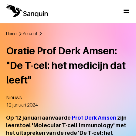
Overslaan en naar de inhoud gaan
Menu
Home
Actueel
Kruimelpad
Oratie Prof Derk Amsen:
"De T-cel: het medicijn dat
leeft"
Nieuws
Aangemaakt
12 januari 2024
Op 12 januari aanvaarde
Prof Derk Amsen
zijn
leerstoel 'Molecular T-cell Immunology' met
het uitspreken van de rede 'De T-cel: het