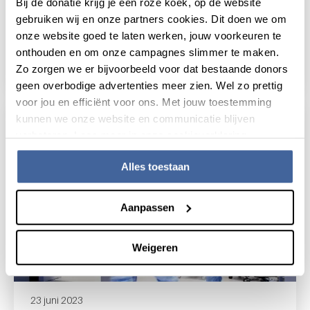
Bij de donatie krijg je een roze koek, op de website
17 juli 2023
gebruiken wij en onze partners cookies. Dit doen we om
onze website goed te laten werken, jouw voorkeuren te
Kwart miljoen subsidie voor
kankeronderzoek Sanquin
onthouden en om onze campagnes slimmer te maken.
lees nieuws
over kwart miljoen subsidie voor kankeron
Zo zorgen we er bijvoorbeeld voor dat bestaande donors
geen overbodige advertenties meer zien. Wel zo prettig
voor jou en efficiënt voor ons. Met jouw toestemming
kunnen we onze website en communicatie blijven
verbeteren. Lees meer in onze cookieverklaring.
Alles toestaan
Aanpassen
Weigeren
23 juni 2023