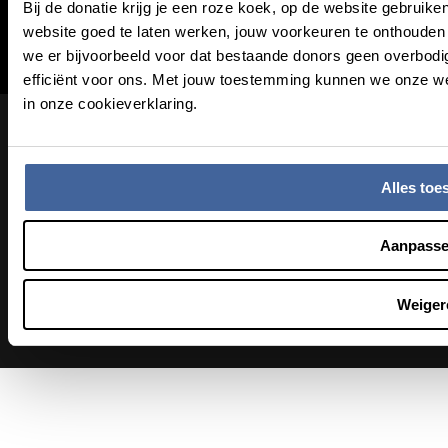
Bij de donatie krijg je een roze koek, op de website gebruik
Contact
website goed te laten werken, jouw voorkeuren te onthoud
Nieuwsbrief
we er bijvoorbeeld voor dat bestaande donors geen overbodig
efficiënt voor ons. Met jouw toestemming kunnen we onze w
in onze cookieverklaring.
Footer bottom navigation
Algemene voorwaarden
Coordinated Vulnerability Disclosure
Privacy & Cookies
Alles toe
Instagram
Facebook
LinkedIn
YouTube
Aanpass
Footer socials
Weiger
Partners