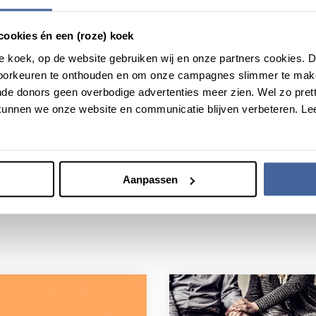
lt intussen 14 donors. Hun verhaal
lees je hier
.
cookies én een (roze) koek
roze koek, op de website gebruiken wij en onze partners cookies.
voorkeuren te onthouden en om onze campagnes slimmer te mak
de donors geen overbodige advertenties meer zien. Wel zo pretti
unnen we onze website en communicatie blijven verbeteren. Le
Aanpassen