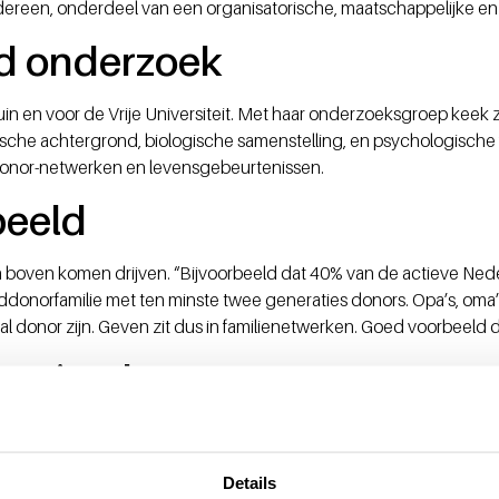
edereen, onderdeel van een organisatorische, maatschappelijke en 
d onderzoek
in en voor de Vrije Universiteit. Met haar onderzoeksgroep keek z
ische achtergrond, biologische samenstelling, en psychologische
 donor-netwerken en levensgebeurtenissen.
beeld
jn boven komen drijven. “Bijvoorbeeld dat 40% van de actieve Ne
ddonorfamilie met ten minste twee generaties donors. Opa’s, oma’
al donor zijn. Geven zit dus in familienetwerken. Goed voorbeeld
 stimuleren
en wordt ook lager als je leeftijdgenoten kent die ook doneren. “
prekken over donatie stimuleren om mensen in de actiemodus te k
Details