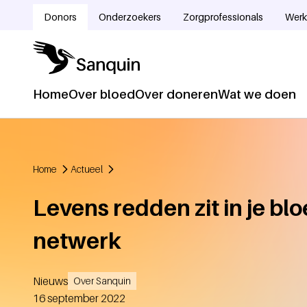
Overslaan en naar de inhoud gaan
Donors
Onderzoekers
Zorgprofessionals
Werk
Doelgroepnavigatie
Home
Over bloed
Over doneren
Wat we doen
Hoofdnavigatie
Home
Actueel
Kruimelpad
Levens redden zit in je blo
netwerk
Nieuws
Over Sanquin
Aangemaakt
16 september 2022