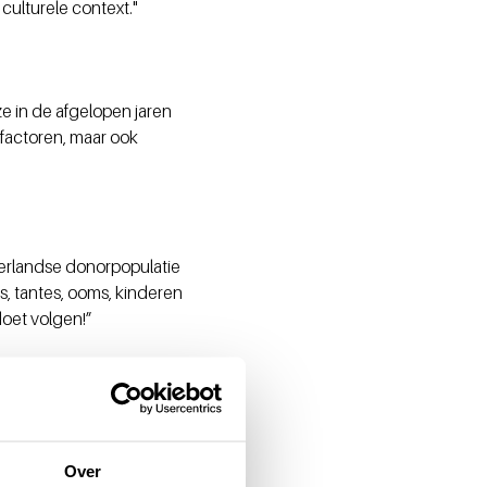
culturele context."
e in de afgelopen jaren
 factoren, maar ook
derlandse donorpopulatie
s, tantes, ooms, kinderen
 doet volgen!”
Geven zit verstopt in je
rijgen. Dat is de
Over