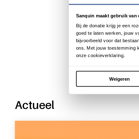
Foto: De familie Ligthart te
Sanquin maakt gebruik van 
Bij de donatie krijg je een 
goed te laten werken, jouw 
bijvoorbeeld voor dat bestaan
Deel dit bericht via:
ons. Met jouw toestemming k
onze cookieverklaring.
Weigeren
Actueel