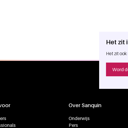
Het zit
Het zit ook 
Word d
 voor
Over Sanquin
ers
Onderwijs
sionals
Pers