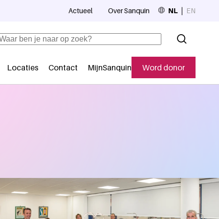
Actueel
Over Sanquin
NL
EN
Top navigation
Zoeken
Locaties
Contact
MijnSanquin
Word donor
Secundaire navigatie