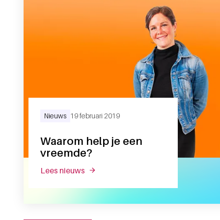
Nieuws
19 februari 2019
Waarom help je een
vreemde?
lees nieuws
over waarom help je een vreemde?