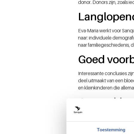
donor. Donors zijn, zoals i
Langlopen
Eva-Maria werkt voor Sanqu
naar: individuele demograf
naar familiegeschiedenis,
Goed voor
Interessante conclusies zi
deel uitmaakt van een bloe
en kleinkinderen die allema
Gesprekken
De drempel om donor te word
eigen kring. We moeten ges
Toestemming
boodschap.”