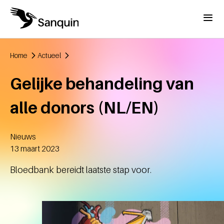
Overslaan en naar de inhoud gaan
Menu
Home
Actueel
Kruimelpad
Gelijke behandeling van
alle donors (NL/EN)
Nieuws
Aangemaakt
13 maart 2023
Bloedbank bereidt laatste stap voor.