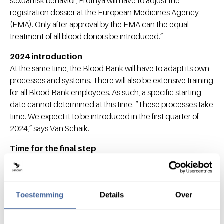
sexual risk behavior, Prothya will have to adjust the
registration dossier at the European Medicines Agency
(EMA). Only after approval by the EMA can the equal
treatment of all blood donors be introduced.”
2024 introduction
At the same time, the Blood Bank will have to adapt its own
processes and systems. There will also be extensive training
for all Blood Bank employees. As such, a specific starting
date cannot determined at this time. “These processes take
time. We expect it to be introduced in the first quarter of
2024,” says Van Schaik.
Time for the final step
Daphne Thijssen-Timmer, managing director of the Blood
Bank, outlines how Sanquin has been active in the past
years to allow more men who have had sex with men (MSM)
Toestemming
Details
Over
as blood donors: “We are almost at the conclusion of 25
years of research. We can be proud of that. The Blood Bank
heard the wish from the public and politicians that separate