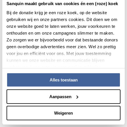
Sanquin maakt gebruik van cookies én een (roze) koek
treatment for MSM should be abolished as soon as possible.
We have been in favor of this all these years, but we have
Bij de donatie krijg je een roze koek, op de website
always put the interests of the patient first. Because blood
gebruiken wij en onze partners cookies. Dit doen we om
transfusions must be safe for patients.
onze website goed te laten werken, jouw voorkeuren te
onthouden en om onze campagnes slimmer te maken.
Guarantees for safety
Zo zorgen we er bijvoorbeeld voor dat bestaande donors
That is why we have worked step by step on expanding the
geen overbodige advertenties meer zien. Wel zo prettig
donor selection policy for MSM. We were also supported in
voor jou en efficiënt voor ons. Met jouw toestemming
that process by the Minister of Health, Welfare and Sport. At
kunnen we onze website en communicatie blijven
every step, we explored, scientifically and practically, how
verbeteren. Lees meer in onze cookieverklaring.
more MSM could donate while keeping blood products as
safe as before. And each step taken was evaluated to make
Alles toestaan
certain whether that was the case. The results were always
positive. An incredible amount of work has been done to
Aanpassen
safely relieve restrictions for MSM to become donors and to
ensure patient safety. It is now time for the final step: equal
treatment for all donors.”
Weigeren