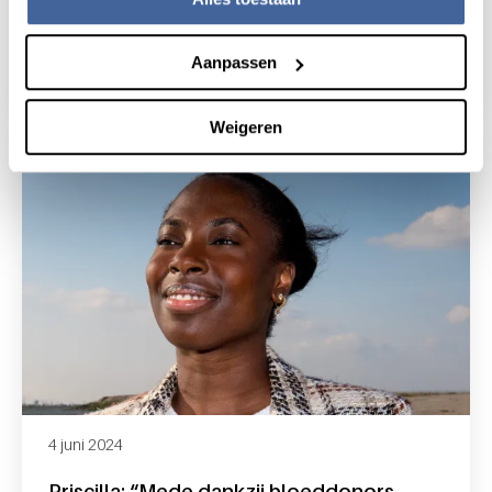
Donors met Afrikaanse roots zijn
hard nodig
Aanpassen
lees nieuws
over donors met afrikaanse roots zijn hard
Weigeren
4 juni 2024
Priscilla: “Mede dankzij bloeddonors