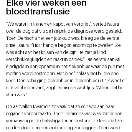
Elke vier weken een
bloedtransfusie
“We waren in tranen en kapot van verdriet”, vertelt Isaura
over de dag dat via de hielprik de diagnose werd gesteld.
Toen Denischa net een jaar oud was, kreeg ze de eerste
crise. Isaura: “Haar handje begon enorm op te zwellen. Ze
was echt aan het krijsen van de pijn. Je ziet je kind
verschrikkelijk lijden en raakt in paniek.” Die eerste aanval
eindigde in een opname in het ziekenhuis waar de pijn met
morfine werd bestreden. Het bleef helaas niet bij die ene
keer. Denischa ging ziekenhuis in, ziekenhuis uit. “Ik weet er
niet veel meer van”, zegt Denischa zachtjes. “Alleen dat het
stom was.”
De aanvallen kwamen zo vaak dat ze schade aan haar
organen veroorzaakte. Toen Denischa vier was, zat er een
vernauwing in de halsslagader en bestond de kans dat ze
op den duur een hersenbloeding zou krijgen. Toen werd