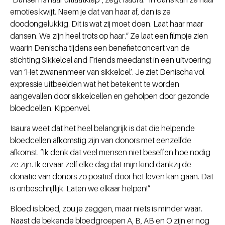
emoties kwijt. Neem je dat van haar af, dan is ze
doodongelukkig. Dit is wat zij moet doen. Laat haar maar
dansen. We zijn heel trots op haar.” Ze laat een filmpje zien
waarin Denischa tijdens een benefietconcert van de
stichting Sikkelcel and Friends meedanst in een uitvoering
van ‘Het zwanenmeer van sikkelcel’. Je ziet Denischa vol
expressie uitbeelden wat het betekent te worden
aangevallen door sikkelcellen en geholpen door gezonde
bloedcellen. Kippenvel.
Isaura weet dat het heel belangrijk is dat die helpende
bloedcellen afkomstig zijn van donors met eenzelfde
afkomst. “Ik denk dat veel mensen niet beseffen hoe nodig
ze zijn. Ik ervaar zelf elke dag dat mijn kind dankzij de
donatie van donors zo positief door het leven kan gaan. Dat
is onbeschrijflijk. Laten we elkaar helpen!”
Bloed is bloed, zou je zeggen, maar niets is minder waar.
Naast de bekende bloedgroepen A, B, AB en O zijn er nog