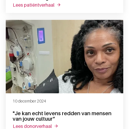
lees patiëntverhaal
over “elke keer opnieuw wordt mijn
10 december 2024
"Je kan echt levens redden van mensen
van jouw cultuur”
lees donorverhaal
over "je kan echt levens redden van 