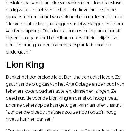
besloten dat voortaan elke vier weken een bloedtransfusie
nodig was. Het betekende het definitieve einde van de
pijnaanvallen, maar het was ook heel confronterend. Isaura:
“Je weet dat ze last gaat krijgen van bijwerkingen en vooral
van ijzerstapeling. Daardoor kunnen we niet jaar in, jaar uit
blijven doorgaan met bloedtransfusies. Uiteindelijk zal ze
een beenmerg- of een stamceltransplantatie moeten
ondergaan.”
Lion King
Dankzij het donorbloed leidt Denisha een actief leven. Ze
gaat naar de brugklas van het Arte College en ze houdt van
tekenen, koken, bakken, acteren, dansen en zingen. Ze
deed auditie voor de Lion King en danst op hoog niveau.
Enorme bekers op de kast getuigen van haar talent. Isaura:
“Zonder die bloedtransfusies zou ze nooit op zo’n hoog
niveau kunnen dansen.”
“Dansen is haar uitlaatklep”, zegt Isaura. “In dans kan ze haar