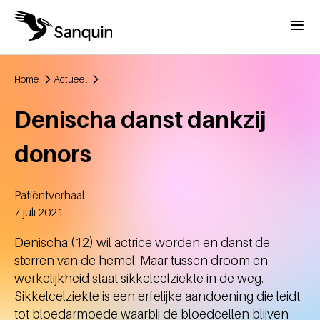
Overslaan en naar de inhoud gaan
Menu
Home
Actueel
Kruimelpad
Denischa danst dankzij
donors
Patiëntverhaal
Aangemaakt
7 juli 2021
Denischa (12) wil actrice worden en danst de
sterren van de hemel. Maar tussen droom en
werkelijkheid staat sikkelcelziekte in de weg.
Sikkelcelziekte is een erfelijke aandoening die leidt
tot bloedarmoede waarbij de bloedcellen blijven