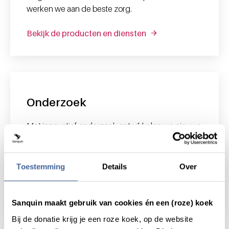
werken we aan de beste zorg.
Bekijk de producten en diensten
Onderzoek
Met innovatief onderzoek ontwikkelen we nieuwe
diagnostiek en behandelingen voor bloedziektes
waar nu nog geen oplossing voor is. Wat we
vandaag ontdekken is morgen van levensbelang.
Toestemming
Details
Over
Bekijk onderzoek
Sanquin maakt gebruik van cookies én een (roze) koek
Bij de donatie krijg je een roze koek, op de website