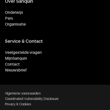
Over Sanquin
Onderwijs
Pers
Organisatie
Service & Contact
Veelgestelde vragen
MijnSanquin
Contact
Nieuwsbrief
Footer bottom navigation
Algemene voorwaarden
Coordinated Vulnerability Disclosure
Privacy & Cookies