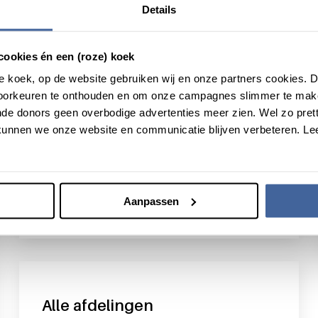
Details
cookies én een (roze) koek
Onderzoekers
roze koek, op de website gebruiken wij en onze partners cookies.
In dit onderdeel informeren wij collega-
voorkeuren te onthouden en om onze campagnes slimmer te mak
onderzoekers over onze medical priorities, vind
de donors geen overbodige advertenties meer zien. Wel zo pretti
je onze onderzoeksgroepen en -resultaten.
unnen we onze website en communicatie blijven verbeteren. Le
Aanpassen
Lees meer over onderzoek
Alle afdelingen