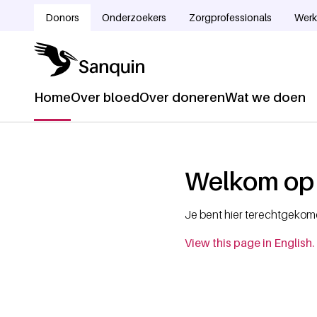
Overslaan en naar de inhoud gaan
Donors
Onderzoekers
Zorgprofessionals
Werk
Doelgroepnavigatie
Home
Over bloed
Over doneren
Wat we doen
Hoofdnavigatie
Home
Kruimelpad
Welkom op 
Je bent hier terechtgekome
View this page in English.