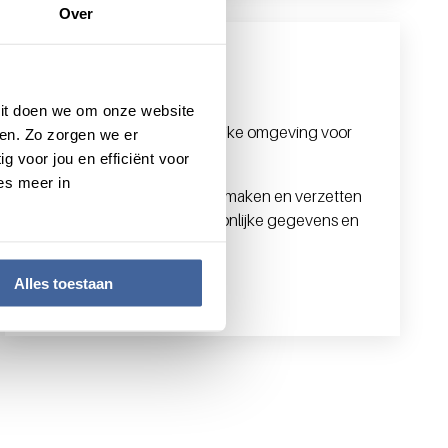
Over
MijnSanquin
 Dit doen we om onze website
MijnSanquin is de persoonlijke omgeving voor
en. Zo zorgen we er
donors.
g voor jou en efficiënt voor
es meer in
Hier kun je zelf je afspraken maken en verzetten
en pas je makkelijk je persoonlijke gegevens en
voorkeuren aan.
Alles toestaan
Naar MijnSanquin