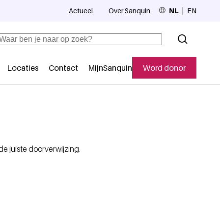
Actueel
Over Sanquin
NL
EN
Top navigation
Zoeken
Locaties
Contact
MijnSanquin
Word donor
Secundaire navigatie
e juiste doorverwijzing.