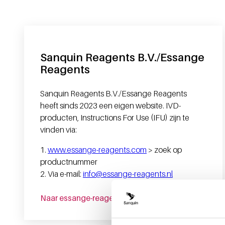
Sanquin Reagents B.V./Essange
Reagents
Sanquin Reagents B.V./Essange Reagents
heeft sinds 2023 een eigen website. IVD-
producten, Instructions For Use (IFU) zijn te
vinden via:
1.
www.essange-reagents.com
> zoek op
productnummer
2. Via e-mail:
info@essange-reagents.nl
Naar essange-reagents.com