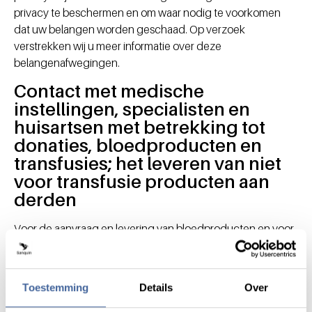
privacy te beschermen en om waar nodig te voorkomen
dat uw belangen worden geschaad. Op verzoek
verstrekken wij u meer informatie over deze
belangenafwegingen.
Contact met medische
instellingen, specialisten en
huisartsen met betrekking tot
donaties, bloedproducten en
transfusies; het leveren van niet
voor transfusie producten aan
derden
Voor de aanvraag en levering van bloedproducten en voor
bijzondere afnames hebben we contact met verschillende
partijen. Dit gebeurt o.a. met de specialist in het ziekenhuis
waar een transfusie gaat plaats vinden en met huisarts en/of
Toestemming
Details
Over
specialist als extra informatie nodig is bij een transfusie of
voor een donatie.