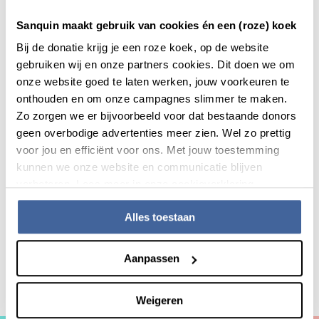
Sanquin maakt gebruik van cookies én een (roze) koek
Wij leveren ook, echter alleen na toestemming van een
donor, niet-voor-transfusie bloedproducten aan derde
Bij de donatie krijg je een roze koek, op de website
partijen en persoonsgegevens aan Matchis voor
gebruiken wij en onze partners cookies. Dit doen we om
stamceldonaties. Het verwerken van persoonsgegevens
onze website goed te laten werken, jouw voorkeuren te
voor deze doeleinden doen wij op basis van:
onthouden en om onze campagnes slimmer te maken.
Uw (uitdrukkelijke) toestemming
Zo zorgen we er bijvoorbeeld voor dat bestaande donors
Een overeenkomst
geen overbodige advertenties meer zien. Wel zo prettig
Een wettelijke verplichting
voor jou en efficiënt voor ons. Met jouw toestemming
Gerechtvaardigd belang Sanquin of een derde partij
kunnen we onze website en communicatie blijven
De noodzakelijkheid voor doeleinden van preventieve
verbeteren. Lees meer in onze cookieverklaring.
geneeskunde, medische diagnosen of het
verstrekken van gezondheidszorg of behandelingen
Alles toestaan
Aanpassen
Algemene informatie
Benieuwd naar onze producten en diensten?
Weigeren