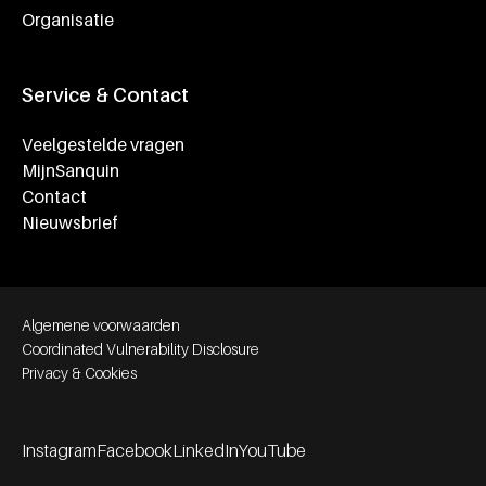
Organisatie
Service & Contact
Veelgestelde vragen
MijnSanquin
Contact
Nieuwsbrief
Footer bottom navigation
Algemene voorwaarden
Coordinated Vulnerability Disclosure
Privacy & Cookies
Instagram
Facebook
LinkedIn
YouTube
Footer socials