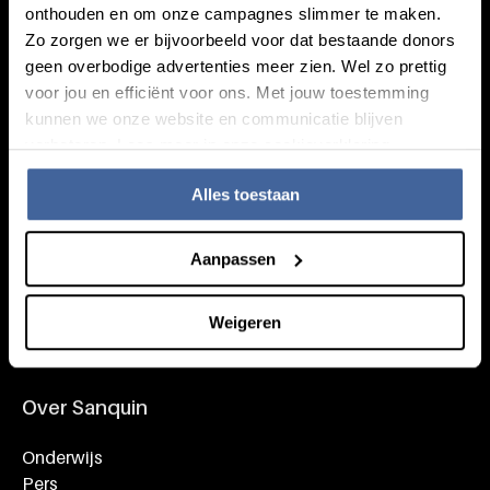
onthouden en om onze campagnes slimmer te maken.
Footer navigatie
Zo zorgen we er bijvoorbeeld voor dat bestaande donors
Over doneren
geen overbodige advertenties meer zien. Wel zo prettig
Alles over bloed
voor jou en efficiënt voor ons. Met jouw toestemming
Alles over plasma
kunnen we onze website en communicatie blijven
Wat we doen
verbeteren. Lees meer in onze cookieverklaring.
Alles toestaan
Speciaal voor
Onderzoekers
Aanpassen
Zorgprofessionals
Werken bij Sanquin
Weigeren
Donors
Over Sanquin
Onderwijs
Pers