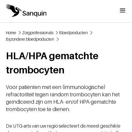
Overslaan en naar de inhoud gaan
Menu
Home
Zorgprofessionals
Bloedproducten
Kruimelpad
Bijzondere bloedproducten
HLA/​HPA gematchte
trombocyten
Voor patiënten met een (immunologische)
refractoriteit tegen random trombocyten kan het
geïndiceerd zijn om HLA- en/of HPA-gematchte
trombocyten toe te dienen.
De UTG-arts van uw regio selecteert de meest geschikte