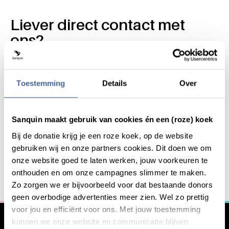
Liever direct contact met
ons?
Stuur een mail naar werk@sanquin.nl. Je ontvangt binnen 3
werkdagen een reactie.
Toestemming
Details
Over
Wil je op de hoogte blijven van nieuwe vacatures? Stel dan
een job alert in!
Sanquin maakt gebruik van cookies én een (roze) koek
Bij de donatie krijg je een roze koek, op de website
Word jij onze nieuwe
Algemene informatie
gebruiken wij en onze partners cookies. Dit doen we om
collega?
onze website goed te laten werken, jouw voorkeuren te
onthouden en om onze campagnes slimmer te maken.
Zo zorgen we er bijvoorbeeld voor dat bestaande donors
Neem contact met ons op via
werk@sanquin.nl
geen overbodige advertenties meer zien. Wel zo prettig
voor jou en efficiënt voor ons. Met jouw toestemming
Schrijf je in voor onze vacature-alert!
kunnen we onze website en communicatie blijven