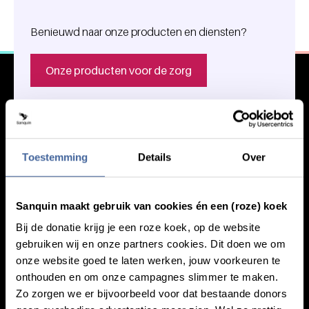
Algemene informatie
Benieuwd naar onze producten en diensten?
Onze producten voor de zorg
Toestemming
Details
Over
Sanquin maakt gebruik van cookies én een (roze) koek
Kennis
Bij de donatie krijg je een roze koek, op de website
Footer navigatie
gebruiken wij en onze partners cookies. Dit doen we om
Over doneren
onze website goed te laten werken, jouw voorkeuren te
Alles over bloed
onthouden en om onze campagnes slimmer te maken.
Alles over plasma
Zo zorgen we er bijvoorbeeld voor dat bestaande donors
Wat we doen