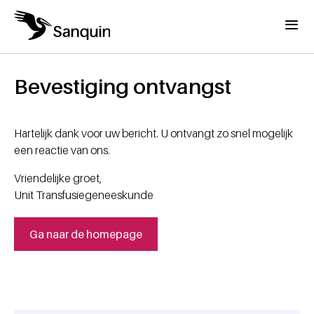
Overslaan en naar de inhoud gaan
Menu
Home
Kruimelpad
Bevestiging ontvangst
Hartelijk dank voor uw bericht. U ontvangt zo snel mogelijk
een reactie van ons.
Vriendelijke groet,
Unit Transfusiegeneeskunde
Ga naar de homepage