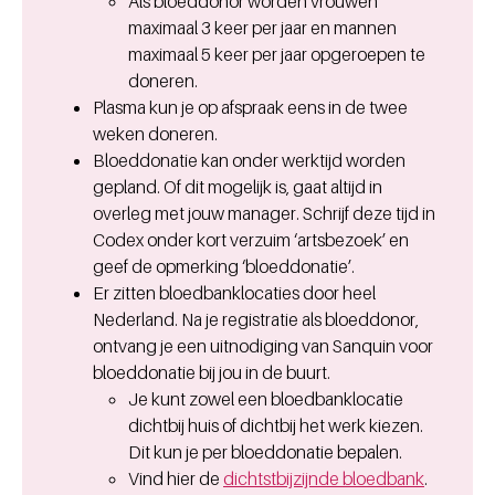
Als bloeddonor worden vrouwen
maximaal 3 keer per jaar en mannen
maximaal 5 keer per jaar opgeroepen te
doneren.
Plasma kun je op afspraak eens in de twee
weken doneren.
Bloeddonatie kan onder werktijd worden
gepland. Of dit mogelijk is, gaat altijd in
overleg met jouw manager. Schrijf deze tijd in
Codex onder kort verzuim ‘artsbezoek’ en
geef de opmerking ‘bloeddonatie’.
Er zitten bloedbanklocaties door heel
Nederland. Na je registratie als bloeddonor,
ontvang je een uitnodiging van Sanquin voor
bloeddonatie bij jou in de buurt.
Je kunt zowel een bloedbanklocatie
dichtbij huis of dichtbij het werk kiezen.
Dit kun je per bloeddonatie bepalen.
Vind hier de
dichtstbijzijnde bloedbank
.