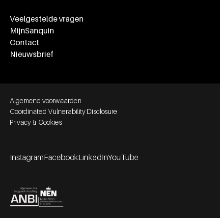
Veelgestelde vragen
MijnSanquin
Contact
Nieuwsbrief
Footer bottom navigation
Algemene voorwaarden
Coordinated Vulnerability Disclosure
Privacy & Cookies
Instagram
Facebook
LinkedIn
YouTube
Footer socials
Partners