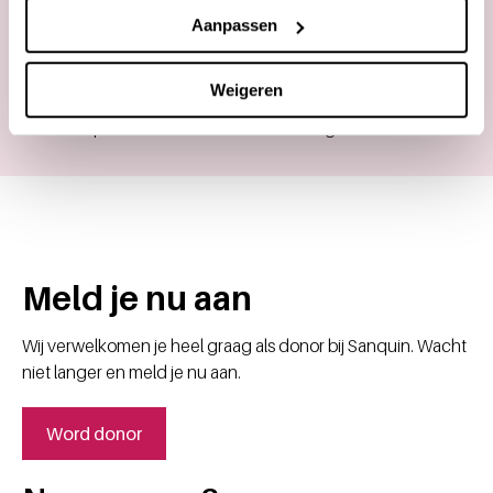
gezondheid;
Aanpassen
Bloedvoorraad op peil houden:
Door
regelmatig bloed of plasma te doneren zorg je
Weigeren
samen met alle andere donors dat er genoeg bloed
en plasma is voor hen die het nodig hebben.
Meld je nu aan
Wij verwelkomen je heel graag als donor bij Sanquin. Wacht
niet langer en meld je nu aan.
Word donor