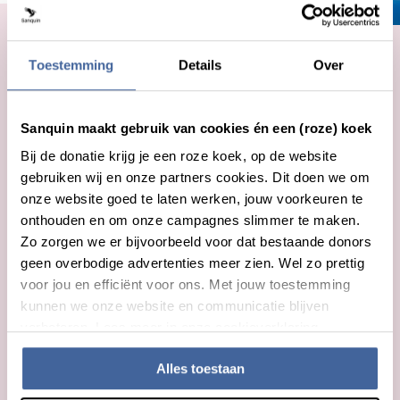
Toestemming
Details
Over
4 goede redenen om donor
te worden:
Sanquin maakt gebruik van cookies én een (roze) koek
Levens redden:
Één op de vier mensen heeft
Bij de donatie krijg je een roze koek, op de website
ooit bloed nodig om te overleven, te herstellen of
gebruiken wij en onze partners cookies. Dit doen we om
ziekte te voorkomen. Als bloeddonor heb je een
onze website goed te laten werken, jouw voorkeuren te
grote impact op het leven van bijvoorbeeld mensen
onthouden en om onze campagnes slimmer te maken.
met kanker, slachtoffers van verkeersongelukken
Zo zorgen we er bijvoorbeeld voor dat bestaande donors
en vrouwen én baby’s na een zware bevalling;
geen overbodige advertenties meer zien. Wel zo prettig
Een goed gevoel:
Bloed of plasma doneren
voor jou en efficiënt voor ons. Met jouw toestemming
betekent iets goeds doen voor en ander. Het
kunnen we onze website en communicatie blijven
gevoel dat je een ander helpt, daar kan niets
verbeteren. Lees meer in onze cookieverklaring.
tegenop!
Gezondheidscheck:
Bij elke donatie krijg je een
Alles toestaan
korte medische keuring. Het is mooi meegenomen
dat je als donor regelmatig inzicht krijgt in je eigen