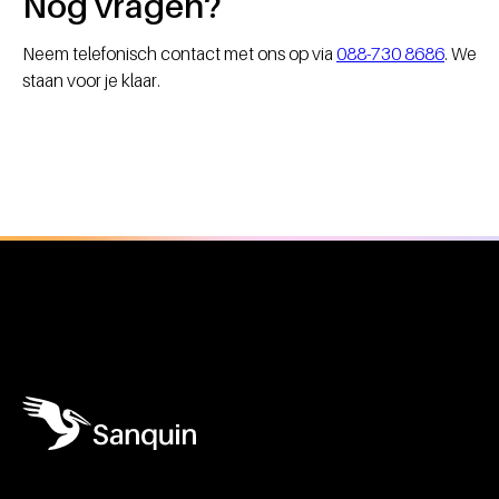
Nog vragen?
Neem telefonisch contact met ons op via
088-730 8686
. We
staan voor je klaar.
Algemene informatie