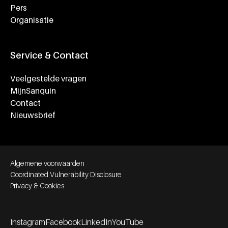
Pers
Organisatie
Service & Contact
Veelgestelde vragen
MijnSanquin
Contact
Nieuwsbrief
Footer bottom navigation
Algemene voorwaarden
Coordinated Vulnerability Disclosure
Privacy & Cookies
Instagram
Facebook
LinkedIn
YouTube