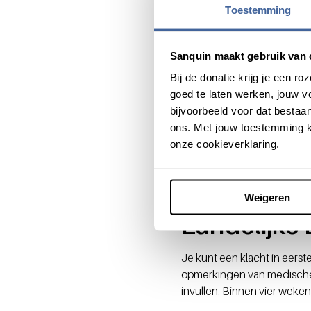
Toestemming
Donorstudi
Sanquin maakt gebruik van 
Om de gezondheid en besch
Bij de donatie krijg je een 
Donorstudies onderzoek. Om
goed te laten werken, jouw 
onze donors. Daarom kan he
bijvoorbeeld voor dat bestaan
afnamelocatie wordt benad
ons. Met jouw toestemming k
vrijwillig.
Bekijk de verschi
onze cookieverklaring.
We horen graag wat er bij 
sturen daarom geregeld kort
Hieruit blijkt gelukkig dat
Weigeren
Landelijke
Je kunt een klacht in eers
opmerkingen van medische a
invullen. Binnen vier weken 