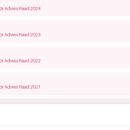
dow)
or Advies Raad 2024
dow)
or Advies Raad 2023
dow)
or Advies Raad 2022
dow)
or Advies Raad 2021
dow)
or Advies Raad 2020
meert donors via de verschillende online en offline communicat