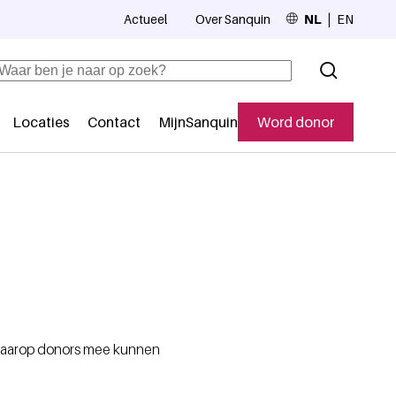
Actueel
Over Sanquin
NL
EN
Top navigation
Zoeken
Locaties
Contact
MijnSanquin
Word donor
Secundaire navigatie
 waarop donors mee kunnen