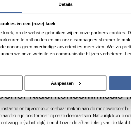
Details
es en tevredenheid
cookies én een (roze) koek
ikbaarheid van onze donors nu en in de toekomst te kunnen wa
roze koek, op de website gebruiken wij en onze partners cookies.
 onze onderzoeken uit te kunnen voeren zijn wij veelal afhanke
voorkeuren te onthouden en om onze campagnes slimmer te mak
t voorkomen dat je van ons thuis een uitnodigingsbrief ontvangt, 
de donors geen overbodige advertenties meer zien. Wel zo pretti
erd om deel te nemen aan een onderzoek. Deelname aan onderzoek 
unnen we onze website en communicatie blijven verbeteren. Le
llende projecten van Donorstudies
.
onze donors speelt, zodat we een hoge kwaliteit van dienstverle
e vragenlijsten aan donors om inzicht te krijgen in wat er goed ga
 onze donortevredenheid hoog is.
Aanpassen
 Donor Klachtencommissie 
te instantie en bij voorkeur kenbaar maken aan de medewerkers bi
ard kun je ook terecht bij onze donorartsen. Natuurlijk kun je o
ontvang je (schriftelijk) bericht over de afhandeling van de klacht