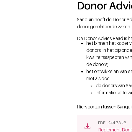
Donor Advi
Sanquin heeft de Donor Ad
donor gerelateerde zaken.
De Donor Advies Raad is he
het binnen het kader 
donors, in het bijzon
kwaliteitsaspecten va
de donors;
het ontwikkelen van e
met als doel:
de donors van San
informatie uit te 
Hiervoor zijn tussen Sanqu
PDF - 244.73 kB
(opens new win
Reglement Dono