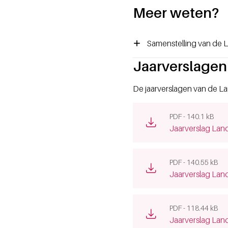
Meer weten?
Samenstelling van de 
Jaarverslagen
De jaarverslagen van de La
PDF - 140.1 kB
(opens new win
Jaarverslag Lan
PDF - 140.55 kB
(opens new win
Jaarverslag Lan
PDF - 118.44 kB
(opens new win
Jaarverslag Lan