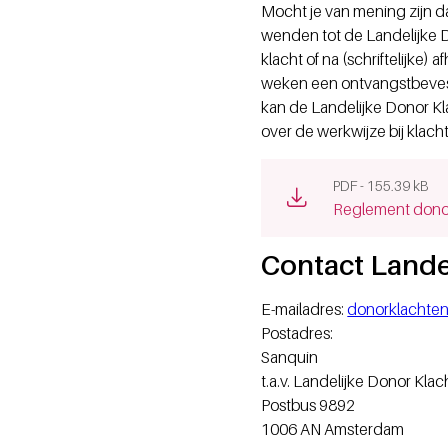
Mocht je van mening zijn dat
wenden tot de Landelijke 
klacht of na (schriftelijk
weken een ontvangstbevest
kan de Landelijke Donor Kl
over de werkwijze bij klac
PDF - 155.39 kB
(opens new win
Reglement dono
Contact Lande
E-mailadres:
donorklachte
Postadres:
Sanquin
t.a.v. Landelijke Donor Kl
Postbus 9892
1006 AN Amsterdam