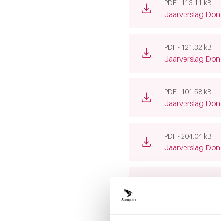
PDF - 113.11 kB
(opens new win
Jaarverslag Don
PDF - 121.32 kB
(opens new win
Jaarverslag Don
PDF - 101.58 kB
(opens new win
Jaarverslag Don
PDF - 204.04 kB
(opens new win
Jaarverslag Don
PDF - 159.81 kB
(opens new win
Jaarverslag Don
De Donor Advies Raad infor