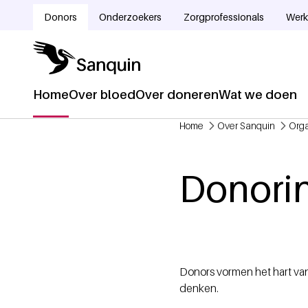
Overslaan en naar de inhoud gaan
Donors
Onderzoekers
Zorgprofessionals
Werk
Doelgroepnavigatie
Home
Over bloed
Over doneren
Wat we doen
Hoofdnavigatie
Home
Over Sanquin
Orga
Kruimelpad
Donorin
Donors vormen het hart va
denken.