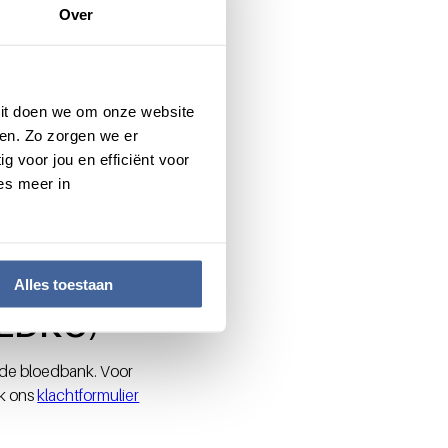
Over
arborgen, doet de afdeling
 Dit doen we om onze website
lijk van de deelname van
en. Zo zorgen we er
of dat je op de
g voor jou en efficiënt voor
is natuurlijk altijd
es meer in
ning kunnen bieden. We
at en wat er beter kan.
Alles toestaan
(LDKC)
j de bloedbank. Voor
ok ons
klachtformulier
.