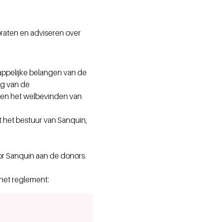
aten en adviseren over
appelijke belangen van de
ng van de
g en het welbevinden van
 het bestuur van Sanquin,
oor Sanquin aan de donors.
 het reglement: