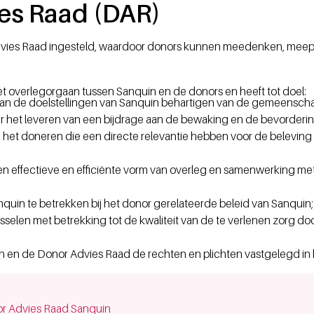
es Raad (DAR)
vies Raad ingesteld, waardoor donors kunnen meedenken, meepr
t overlegorgaan tussen Sanquin en de donors en heeft tot doel:
van de doelstellingen van Sanquin behartigen van de gemeensch
der het leveren van een bijdrage aan de bewaking en de bevorderi
n het doneren die een directe relevantie hebben voor de belevin
en effectieve en efficiënte vorm van overleg en samenwerking met
quin te betrekken bij het donor gerelateerde beleid van Sanquin;
wisselen met betrekking tot de kwaliteit van de te verlenen zorg d
in en de Donor Advies Raad de rechten en plichten vastgelegd in
dow)
r Advies Raad Sanquin