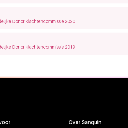
dow)
delijke Donor Klachtencommissie 2020
dow)
delijke Donor Klachtencommissie 2019
 voor
Over Sanquin