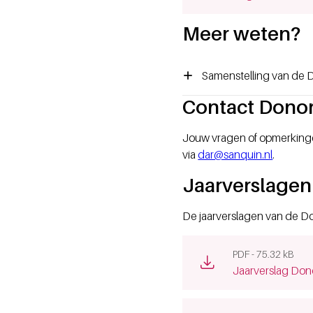
Meer weten?
Samenstelling van de 
Contact Donor
Jouw vragen of opmerkingen
via
dar@sanquin.nl
.
Jaarverslagen
De jaarverslagen van de Don
PDF - 75.32 kB
(opens new win
Jaarverslag Don