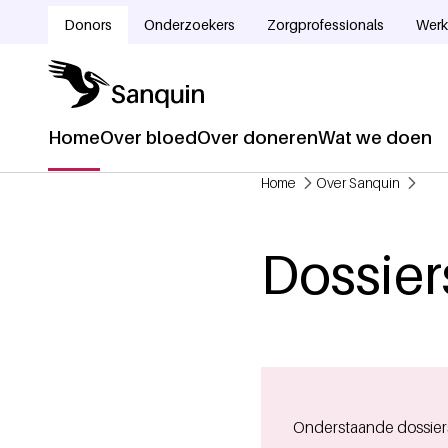
Overslaan en naar de inhoud gaan
Donors
Onderzoekers
Zorgprofessionals
Werk
Doelgroepnavigatie
Home
Over bloed
Over doneren
Wat we doen
Hoofdnavigatie
Home
Over Sanquin
Kruimelpad
Dossier
Onderstaande dossier