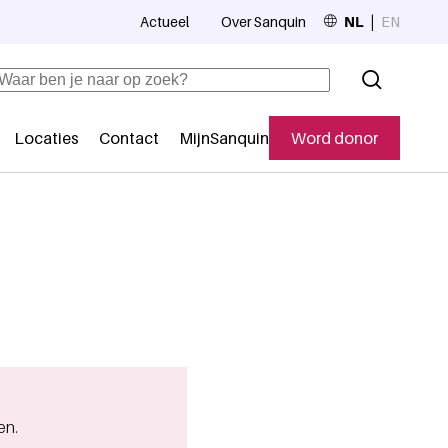
Actueel
Over Sanquin
NL
EN
Top navigation
Zoeken
Locaties
Contact
MijnSanquin
Word donor
Secundaire navigatie
en.