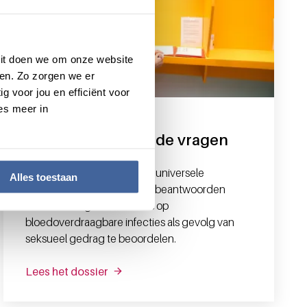
 Dit doen we om onze website
en. Zo zorgen we er
g voor jou en efficiënt voor
es meer in
Alle donors dezelfde vragen
In 2024 voerde Sanquin de universele
Alles toestaan
risicoanalyse in. Alle donors beantwoorden
dezelfde vragen om risico’s op
bloedoverdraagbare infecties als gevolg van
seksueel gedrag te beoordelen.
Lees het dossier