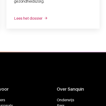
gezondheidszorg.
Lees het dossier
 voor
Over Sanquin
ers
Onderwijs
sionals
Pers