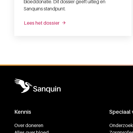
bloeddonatie. Dit dossier geeft uitleg en
Sanquins standpunt.
Lees het dossier
Algemene informatie
Kennis
Speciaal
Footer navigatie
Over doneren
Onderzoek
Alles over bloed
Zorgprofes