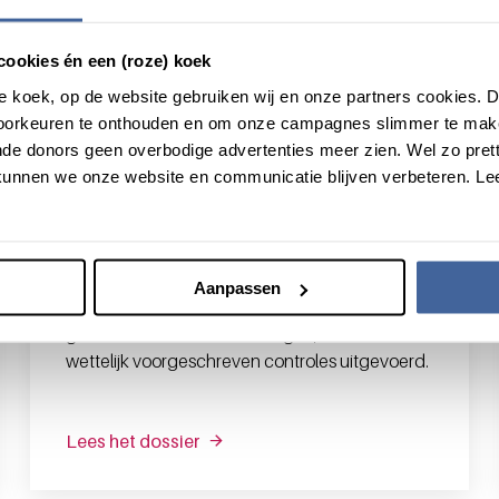
cookies én een (roze) koek
roze koek, op de website gebruiken wij en onze partners cookies.
voorkeuren te onthouden en om onze campagnes slimmer te mak
de donors geen overbodige advertenties meer zien. Wel zo pretti
unnen we onze website en communicatie blijven verbeteren. Le
Dierexperimenteel onderzoek
Sanquin maakt geneesmiddelen uit menselijk
Aanpassen
bloed. Om veilig gebruik van deze
geneesmiddelen te waarborgen, worden er
wettelijk voorgeschreven controles uitgevoerd.
Lees het dossier