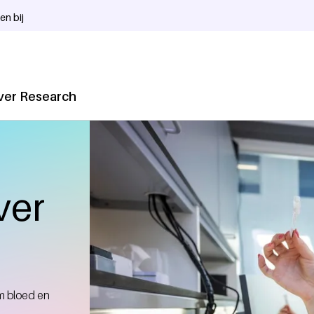
en bij
ver Research
ver
om bloed en