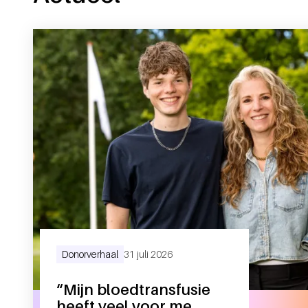
Donorverhaal
31 juli 2026
“Mijn bloedtransfusie
heeft veel voor me