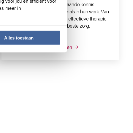
g voor jou en efficiënt voor
deskundig advies en diepgaande kennis
es meer in
ondersteunen we professionals in hun werk. Van
een snelle diagnose tot een effectieve therapie
– samen werken we aan de beste zorg.
Alles toestaan
Onze producten en diensten