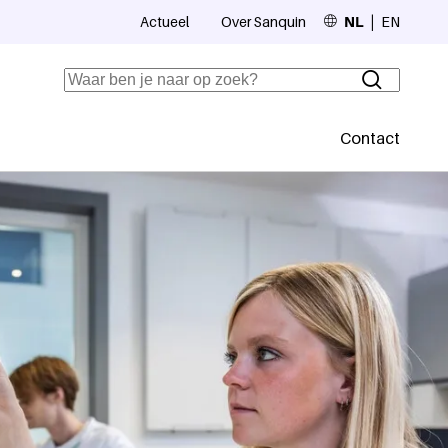
Actueel
Over Sanquin
NL
EN
Top navigation
Zoeken
Contact
Secundaire