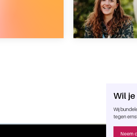
t veel voor me betekend”
Wil j
Wij bundele
tegen erns
Neem c