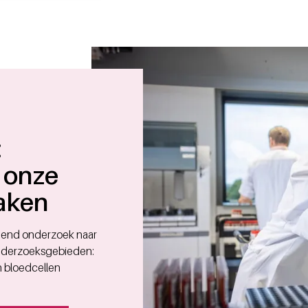
:
 onze
aken
ddend onderzoek naar
 onderzoeksgebieden:
n bloedcellen