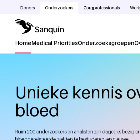
Overslaan en naar de inhoud gaan
Donors
Onderzoekers
Zorgprofessionals
Werk
Doelgroepnavigatie
Home
Medical Priorities
Onderzoeksgroepen
O
Hoofdnavigatie
Home
Kruimelpad
Unieke kennis o
bloed
Ruim 200 onderzoekers en analisten zijn dagelijks bezig 
bloedgerelateerde ziekten te bestuderen, en nieuwe