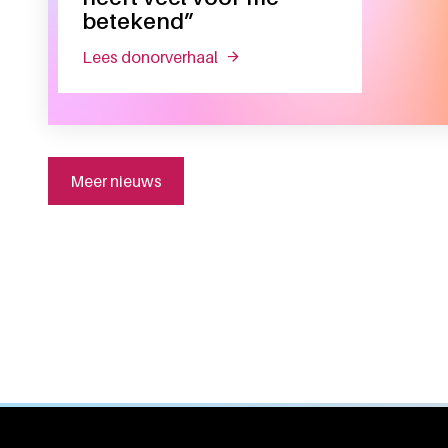
betekend”
lees donorverhaal
over “mijn bloedtransfusie heef
Meer nieuws
Algemene informatie