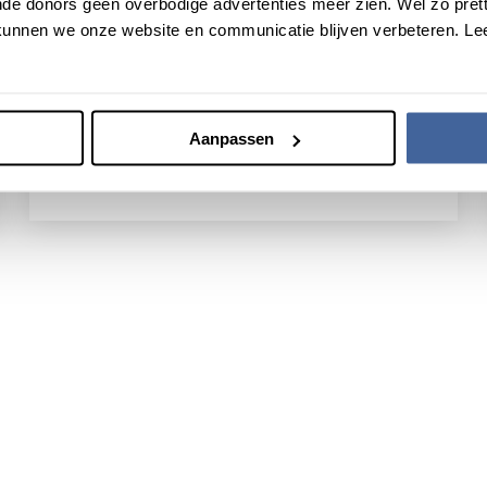
de donors geen overbodige advertenties meer zien. Wel zo pretti
donorpopulatie van ongeveer 2,5% van de
unnen we onze website en communicatie blijven verbeteren. Le
Nederlandse bevolking jaarlijks zo'n 800.000
donaties doet. Onze gedrags- en
gezondheidswetenschappers doen onderzoek
naar donorgedrag.
Aanpassen
Ons donoronderzoek