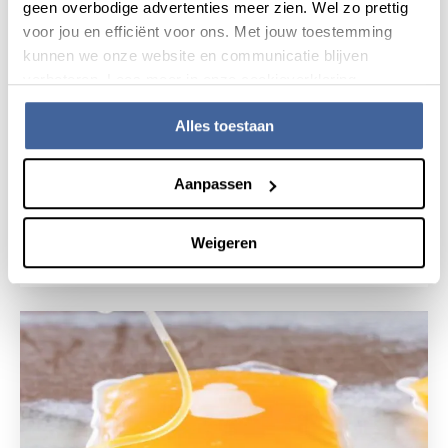
geen overbodige advertenties meer zien. Wel zo prettig
voor jou en efficiënt voor ons. Met jouw toestemming
kunnen we onze website en communicatie blijven
verbeteren. Lees meer in onze cookieverklaring.
Alles toestaan
Donorverhaal
31 juli 2026
Aanpassen
“Mijn bloedtransfusie heeft veel
voor me betekend”
Weigeren
lees donorverhaal
over “mijn bloedtransfusie heeft vee