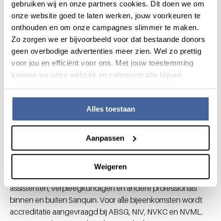
gebruiken wij en onze partners cookies. Dit doen we om
De Sanquinavonden vinden vier keer per jaar plaats. De
onze website goed te laten werken, jouw voorkeuren te
avond is van 16.00 tot 19.30 uur in het auditorium van
onthouden en om onze campagnes slimmer te maken.
Sanquin te Amsterdam.
Zo zorgen we er bijvoorbeeld voor dat bestaande donors
Onderwijsbijeenkomsten
geen overbodige advertenties meer zien. Wel zo prettig
Transfusiegeneeskunde
voor jou en efficiënt voor ons. Met jouw toestemming
kunnen we onze website en communicatie blijven
De afdeling Transfusiegeneeskunde van Sanquin
verbeteren. Lees meer in onze cookieverklaring.
Medische Zaken organiseert 5x per jaar
onderwijsbijeenkomsten
op verschillende plaatsen in het
Alles toestaan
land.
Aanpassen
De onderwijsbijeenkomsten zijn in de eerste plaats bedoeld
voor directe beroepsbeoefenaren: analisten,
hemovigilantie-functionarissen, klinisch chemici,
Weigeren
transfusieartsen, donorartsen, medisch specialisten, arts-
assistenten, verpleegkundigen en andere professionals
binnen en buiten Sanquin. Voor alle bijeenkomsten wordt
accreditatie aangevraagd bij ABSG, NIV, NVKC en NVML.