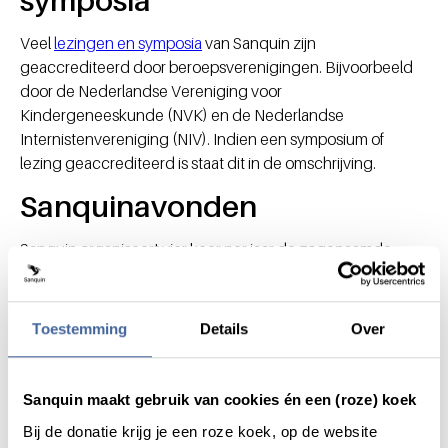
Veel
lezingen en symposia
van Sanquin zijn
geaccrediteerd door beroepsverenigingen. Bijvoorbeeld
door de Nederlandse Vereniging voor
Kindergeneeskunde (NVK) en de Nederlandse
Internistenvereniging (NIV). Indien een symposium of
lezing geaccrediteerd is staat dit in de omschrijving.
Sanquinavonden
Sanquin organiseert vier keer per jaar de zogenaamde
Sanquinavonden
. Het doel van de Sanquinavonden is het
overdragen van actuele ontwikkelingen en kennis op het
gebied van bloedtransfusie-geneeskunde en
Toestemming
Details
Over
immuunhematologie. De avonden zijn bestemd voor
klinisch chemici, artsen, analisten en andere
geïnteresseerden in ontwikkelingen in de
Sanquin maakt gebruik van cookies én een (roze) koek
bloedtransfusiegeneeskunde en immunohematologie.
Bij de donatie krijg je een roze koek, op de website