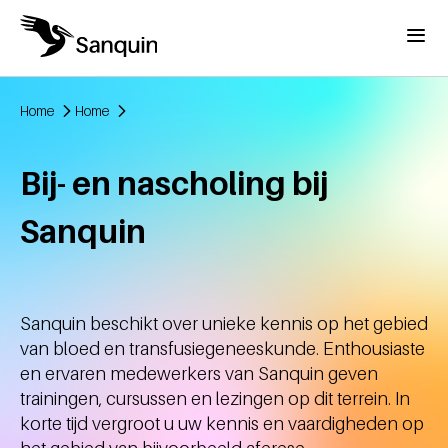
Overslaan en naar de inhoud gaan
Menu
Home
Home
Kruimelpad
Bij- en nascholing bij
Sanquin
Sanquin beschikt over unieke kennis op het gebied
van bloed en transfusiegeneeskunde. Enthousiaste
en ervaren medewerkers van Sanquin geven
trainingen, cursussen en lezingen op dit terrein. In
korte tijd vergroot u uw kennis en vaardigheden op