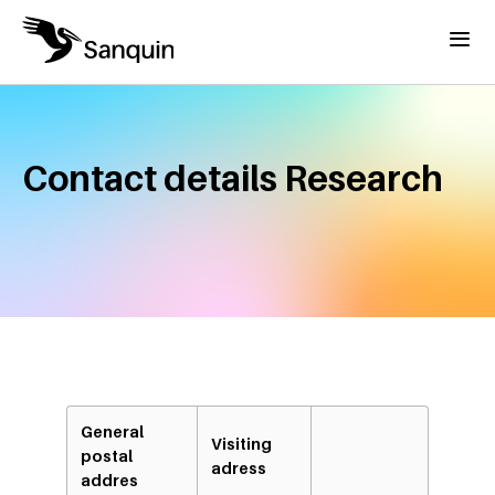
Overslaan en naar de inhoud gaan
Menu
Home
Kruimelpad
Contact details Research
General
Visiting
postal
adress
addres