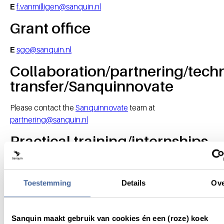
E
f.vanmilligen@sanquin.nl
Grant office
E
sgo@sanquin.nl
Collaboration/partnering/tech
transfer/Sanquinnovate
Please contact the
Sanquinnovate
team at
partnering@sanquin.nl
Practical training/internships
www.sanquin.nl/en/research/internships
PhD positions
Toestemming
Details
Ov
Please refer to our vacancy site
Sanquin maakt gebruik van cookies én een (roze) koek