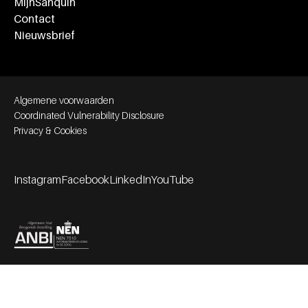
MijnSanquin
Contact
Nieuwsbrief
Footer bottom navigation
Algemene voorwaarden
Coordinated Vulnerability Disclosure
Privacy & Cookies
Instagram
Facebook
LinkedIn
YouTube
Footer socials
Partners