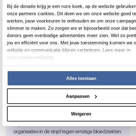
PhD training
Bij de donatie krijg je een roze koek, op de website gebruiken
onze partners cookies. Dit doen we om onze website goed te
Ms Florine van Milligen PhD
werken, jouw voorkeuren te onthouden en om onze campag
E
f.vanmilligen@sanquin.nl
slimmer te maken. Zo zorgen we er bijvoorbeeld voor dat be
Independent ombudsman
donors geen overbodige advertenties meer zien. Wel zo prett
scientific integrity
jou en efficiënt voor ons. Met jouw toestemming kunnen we 
website en communicatie blijven verbeteren. Lees meer in
Prof Sjaak Neefjes PhD, Leiden University Medical Center
onze cookieverklaring.
E
j.j.c.neefjes@lumc.nl
Alles toestaan
Aanpassen
Wil je samen met ons
Algemene informatie
innoveren?
Weigeren
Wij bundelen onze krachten met andere
organisaties in de strijd tegen ernstige bloedziekten.