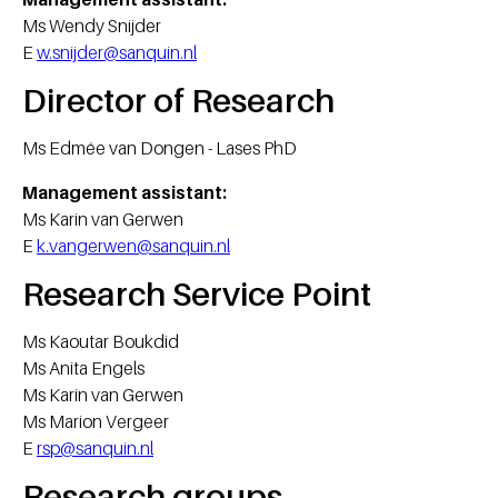
Ms Wendy Snijder
E
w.snijder@sanquin.nl
Director of Research
Ms Edmée van Dongen - Lases PhD
Management assistant:
Ms Karin van Gerwen
E
k.vangerwen@sanquin.nl
Research Service Point
Ms Kaoutar Boukdid
Ms Anita Engels
Ms Karin van Gerwen
Ms Marion Vergeer
E
rsp@sanquin.nl
Research groups