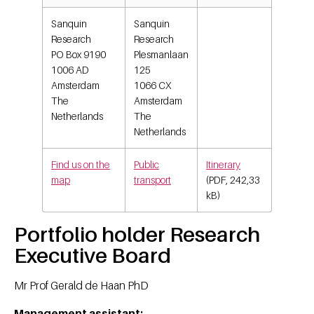
Sanquin
Sanquin
Research
Research
PO Box 9190
Plesmanlaan
1006 AD
125
Amsterdam
1066 CX
The
Amsterdam
Netherlands
The
Netherlands
Find us on the
Public
Itinerary
map
transport
(PDF, 242,33
kB)
Portfolio holder Research
Executive Board
Mr Prof Gerald de Haan PhD
Management assistant: