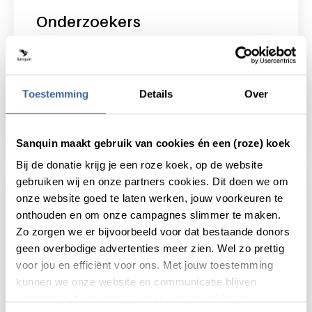
Onderzoekers
In dit onderdeel informeren wij collega-
onderzoekers over onze medical priorities, vind je
onze onderzoeksgroepen en -resultaten.
Toestemming
Details
Over
Lees meer over onderzoek
Sanquin maakt gebruik van cookies én een (roze) koek
Bij de donatie krijg je een roze koek, op de website
gebruiken wij en onze partners cookies. Dit doen we om
onze website goed te laten werken, jouw voorkeuren te
MijnSanquin
onthouden en om onze campagnes slimmer te maken.
Zo zorgen we er bijvoorbeeld voor dat bestaande donors
MijnSanquin is de persoonlijke omgeving voor
geen overbodige advertenties meer zien. Wel zo prettig
donors.
voor jou en efficiënt voor ons. Met jouw toestemming
kunnen we onze website en communicatie blijven
Hier kun je zelf je afspraken maken en verzetten
verbeteren. Lees meer in onze cookieverklaring.
en pas je makkelijk je persoonlijke gegevens en