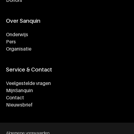
Donors
Over Sanquin
Onderwijs
Pers
Organisatie
Service & Contact
Veelgestelde vragen
MijnSanquin
Contact
Nieuwsbrief
Footer bottom navigation
Algemene voorwaarden