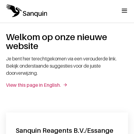
Overslaan en naar de inhoud gaan
Menu
Home
Kruimelpad
Welkom op onze nieuwe
website
Je bent hier terechtgekomen via een verouderde link.
Bekijk onderstaande suggesties voor de juiste
doorverwijzing.
View this page in English.
Sanquin Reagents B.V./Essange