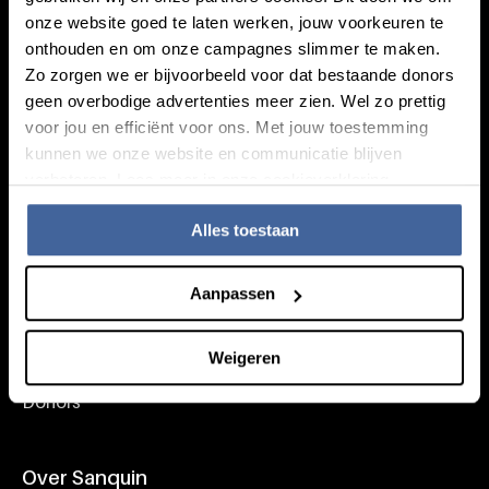
onze website goed te laten werken, jouw voorkeuren te
onthouden en om onze campagnes slimmer te maken.
Kennis
Zo zorgen we er bijvoorbeeld voor dat bestaande donors
Footer navigatie
geen overbodige advertenties meer zien. Wel zo prettig
Over doneren
voor jou en efficiënt voor ons. Met jouw toestemming
Alles over bloed
kunnen we onze website en communicatie blijven
Alles over plasma
verbeteren. Lees meer in onze cookieverklaring.
Wat we doen
Alles toestaan
Speciaal voor
Aanpassen
Onderzoekers
Zorgprofessionals
Weigeren
Werken bij Sanquin
Donors
Over Sanquin