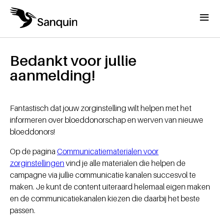
Overslaan en naar de inhoud gaan
Menu
Home
Kruimelpad
Bedankt voor jullie
aanmelding!
Fantastisch dat jouw zorginstelling wilt helpen met het
informeren over bloeddonorschap en werven van nieuwe
bloeddonors!
Op de pagina
Communicatiematerialen voor
zorginstellingen
vind je alle materialen die helpen de
campagne via jullie communicatie kanalen succesvol te
maken. Je kunt de content uiteraard helemaal eigen maken
en de communicatiekanalen kiezen die daarbij het beste
passen.