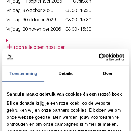
Vrijdag, 11 september 2026
Gesloten
Vrijdag, 9 oktober 2026
08:00 - 15:30
Vrijdag, 30 oktober 2026
08:00 - 15:30
Vrijdag, 20 november 2026
08:00 - 15:30
Toon alle openingstijden
Adres
Sanquin Bloedvoorziening
Cultuur- & Congrescentrum van Beresteyn, Museumplein
Toestemming
Details
Over
5a
9641 AD
Veendam
Nederland
Sanquin maakt gebruik van cookies én een (roze) koek
Bij de donatie krijg je een roze koek, op de website
Fiets
Lopend
Auto
Open in Google Maps
gebruiken wij en onze partners cookies. Dit doen we om
Contact
onze website goed te laten werken, jouw voorkeuren te
onthouden en om onze campagnes slimmer te maken.
Heb je een vraag neem contact met ons op!