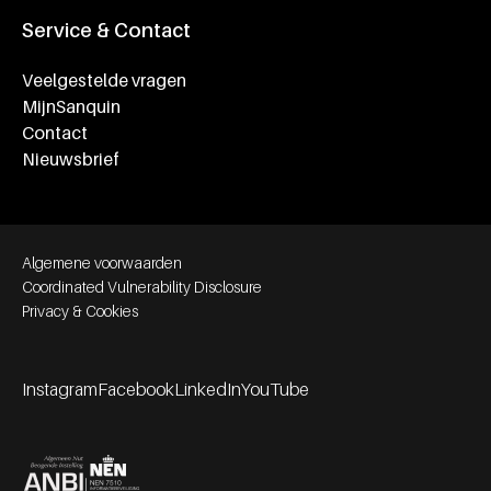
Service & Contact
Veelgestelde vragen
MijnSanquin
Contact
Nieuwsbrief
Footer bottom navigation
Algemene voorwaarden
Coordinated Vulnerability Disclosure
Privacy & Cookies
Instagram
Facebook
LinkedIn
YouTube
Footer socials