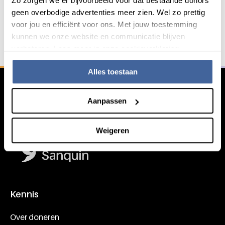
Zo zorgen we er bijvoorbeeld voor dat bestaande donors
geen overbodige advertenties meer zien. Wel zo prettig
Service & contact
voor jou en efficiënt voor ons. Met jouw toestemming
kunnen we onze website en communicatie blijven
verbeteren. Lees meer in onze cookieverklaring.
Algemene informatie
Alles toestaan
Aanpassen
Weigeren
Kennis
Footer navigatie
Over doneren