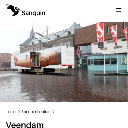
Overslaan en naar de inhoud gaan
Menu
Home
Sanquin locaties
Kruimelpad
Veendam