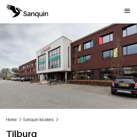
Overslaan en naar de inhoud gaan
Menu
Home
Sanquin locaties
Kruimelpad
Tilburg