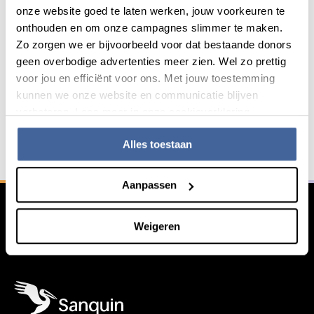
parkeerterrein.
onze website goed te laten werken, jouw voorkeuren te
onthouden en om onze campagnes slimmer te maken.
Zo zorgen we er bijvoorbeeld voor dat bestaande donors
Contact
geen overbodige advertenties meer zien. Wel zo prettig
Heb je een vraag neem contact met ons op!
voor jou en efficiënt voor ons. Met jouw toestemming
kunnen we onze website en communicatie blijven
verbeteren. Lees meer in onze cookieverklaring.
Service & contact
Alles toestaan
Algemene informatie
Aanpassen
Weigeren