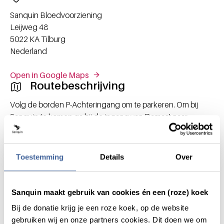
Sanquin Bloedvoorziening
Leijweg 48
5022 KA
Tilburg
Nederland
Open in Google Maps
Routebeschrijving
Volg de borden P-Achteringang om te parkeren. Om bij
Sanquin te komen ga bij de ingang van Damast naar
binnen.
Fiets
Lopend
Auto
Parkeren
Toestemming
Details
Over
Parkeren kan op alle bezoekersparkeerterreinen van het
ETZ Ziekenhuis. Dit betreft betaald parkeren, Sanquin
Sanquin maakt gebruik van cookies én een (roze) koek
vergoedt deze kosten. Neem je uitrijkaartje mee naar
binnen als je komt doneren. Wij scannen deze dan zodat je
Bij de donatie krijg je een roze koek, op de website
niks hoeft te betalen. P-Achteringang is het dichtstbijzijnde
gebruiken wij en onze partners cookies. Dit doen we om